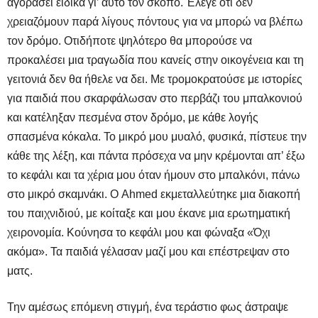
αγοράσει ειδικά γι’ αυτό τον σκοπό. Έλεγε ότι δεν
χρειαζόμουν παρά λίγους πόντους για να μπορώ να βλέπω
τον δρόμο. Οτιδήποτε ψηλότερο θα μπορούσε να
προκαλέσει μια τραγωδία που κανείς στην οικογένεια και τη
γειτονιά δεν θα ήθελε να δει. Με τρομοκρατούσε με ιστορίες
για παιδιά που σκαρφάλωσαν στο περβάζι του μπαλκονιού
και κατέληξαν πεσμένα στον δρόμο, με κάθε λογής
σπασμένα κόκαλα. Το μικρό μου μυαλό, φυσικά, πίστευε την
κάθε της λέξη, και πάντα πρόσεχα να μην κρέμονται απ’ έξω
το κεφάλι και τα χέρια μου όταν ήμουν στο μπαλκόνι, πάνω
στο μικρό σκαμνάκι. O Αhmed εκμεταλλεύτηκε μια διακοπή
του παιχνιδιού, με κοίταξε και μου έκανε μια ερωτηματική
χειρονομία. Κούνησα το κεφάλι μου και φώναξα «Όχι
ακόμα». Τα παιδιά γέλασαν μαζί μου και επέστρεψαν στο
ματς.
Την αμέσως επόμενη στιγμή, ένα τεράστιο φως άστραψε