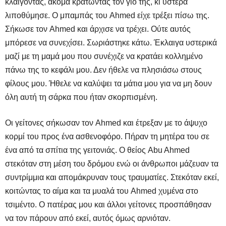
κλαίγοντας, ακόμα κρατώντας τον γιο της, κι ύστερα
λιποθύμησε. Ο μπαμπάς του Ahmed είχε τρέξει πίσω της.
Σήκωσε τον Ahmed και άρχισε να τρέχει. Ούτε αυτός
μπόρεσε να συνεχίσει. Σωριάστηκε κάτω. Έκλαιγα υστερικά
μαζί με τη μαμά μου που συνέχιζε να κρατάει κολλημένο
πάνω της το κεφάλι μου. Δεν ήθελε να πλησιάσω στους
φίλους μου. Ήθελε να καλύψει τα μάτια μου για να μη δουν
όλη αυτή τη σάρκα που ήταν σκορπισμένη.
Οι γείτονες σήκωσαν τον Ahmed και έτρεξαν με το άψυχο
κορμί του προς ένα ασθενοφόρο. Πήραν τη μητέρα του σε
ένα από τα σπίτια της γειτονιάς. Ο θείος Abu Ahmed
στεκόταν στη μέση του δρόμου ενώ οι άνθρωποι μάζευαν τα
συντρίμμια και απομάκρυναν τους τραυματίες. Στεκόταν εκεί,
κοιτώντας το αίμα και τα μυαλά του Ahmed χυμένα στο
τσιμέντο. Ο πατέρας μου και άλλοι γείτονες προσπάθησαν
να τον πάρουν από εκεί, αυτός όμως αρνιόταν.