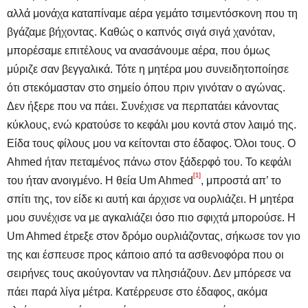
αλλά μονάχα καταπίναμε αέρα γεμάτο τσιμεντόσκονη που τη
βγάζαμε βήχοντας. Καθώς ο καπνός σιγά σιγά χανόταν,
μπορέσαμε επιτέλους να ανασάνουμε αέρα, που όμως
μύριζε σαν βεγγαλικά. Τότε η μητέρα μου συνειδητοποίησε
ότι στεκόμασταν στο σημείο όπου πριν γινόταν ο αγώνας.
Δεν ήξερε που να πάει. Συνέχισε να περπατάει κάνοντας
κύκλους, ενώ κρατούσε το κεφάλι μου κοντά στον λαιμό της.
Είδα τους φίλους μου να κείτονται στο έδαφος. Όλοι τους. Ο
Ahmed ήταν πεταμένος πάνω στον ξάδερφό του. Το κεφάλι
[1]
του ήταν ανοιγμένο. Η θεία Um Ahmed
, μπροστά απ’ το
σπίτι της, τον είδε κι αυτή και άρχισε να ουρλιάζει. Η μητέρα
μου συνέχισε να με αγκαλιάζει όσο πιο σφιχτά μπορούσε. Η
Um Ahmed έτρεξε στον δρόμο ουρλιάζοντας, σήκωσε τον γιο
της και έσπευσε προς κάποιο από τα ασθενοφόρα που οι
σειρήνες τους ακούγονταν να πλησιάζουν. Δεν μπόρεσε να
πάει παρά λίγα μέτρα. Κατέρρευσε στο έδαφος, ακόμα