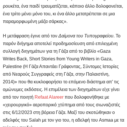
ρουκέτα, ένα παιδί τραυματίζεται, κάποιο άλλο δολοφονείται,
ένα τρίτο μένει μόνο του, κι ένα άλλο μετατρέπεται σε μια
παραμορφωμένη μάζα σάρκας».
Η μετάφραση έγινε από τον
Δαίμονα του Τυπογραφείου
. Το
παρόν διήγημα αποτελεί προδημοσίευση από επιλεγμένη
συλλογή διηγημάτων για τη Γάζα από το βιβλίο «Gaza
Writes Back, Short Stories from Young Writers in Gaza,
Palestine (Η Γάζα Απαντάει Γράφοντας, Σύντομες Ιστορίες
από Νεαρούς Συγγραφείς στη Γάζα, στην Παλαιστίνη,
2014)» που θα κυκλοφορήσει το επόμενο διάστημα απ’ τις
ομώνυμες εκδόσεις. Η επιμέλεια των διηγημάτων είχε γίνει
από τον ποιητή
Refaat Alareer
που δολοφονήθηκε με
«χειρουργικό» αεροπορικό χτύπημα από τους σιωναζιστές
στις 6/12/2023 στη βόρεια Γάζα. Μαζί του σκοτώθηκαν ο
αδελφός του Salah με τον γιο του, η αδελφή του Asmaa με τα