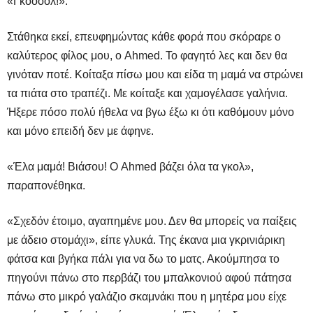
«Γκοοοολ!».
Στάθηκα εκεί, επευφημώντας κάθε φορά που σκόραρε ο
καλύτερος φίλος μου, ο Ahmed. To φαγητό λες και δεν θα
γινόταν ποτέ. Κοίταξα πίσω μου και είδα τη μαμά να στρώνει
τα πιάτα στο τραπέζι. Με κοίταξε και χαμογέλασε γαλήνια.
Ήξερε πόσο πολύ ήθελα να βγω έξω κι ότι καθόμουν μόνο
και μόνο επειδή δεν με άφηνε.
«Έλα μαμά! Βιάσου! Ο Ahmed βάζει όλα τα γκολ»,
παραπονέθηκα.
«Σχεδόν έτοιμο, αγαπημένε μου. Δεν θα μπορείς να παίξεις
με άδειο στομάχι», είπε γλυκά. Της έκανα μια γκρινιάρικη
φάτσα και βγήκα πάλι για να δω το ματς. Ακούμπησα το
πηγούνι πάνω στο περβάζι του μπαλκονιού αφού πάτησα
πάνω στο μικρό γαλάζιο σκαμνάκι που η μητέρα μου είχε