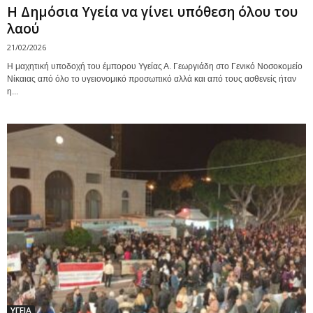
Η Δημόσια Υγεία να γίνει υπόθεση όλου του
λαού
21/02/2026
Η μαχητική υποδοχή του έμπορου Υγείας Α. Γεωργιάδη στο Γενικό Νοσοκομείο
Νίκαιας από όλο το υγειονομικό προσωπικό αλλά και από τους ασθενείς ήταν
η...
ΥΓΕΙΑ