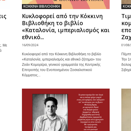
ΚΟΚΚΙΝΗ ΒΙΒΛΙΟΘΗΚΗ
ΚΟΚΚ
εις
Κυκλοφορεί από την Κόκκινη
Τιμ
Βιβλιοθήκη το βιβλίο
κομ
«Καταλονία, ιμπεριαλισμός και
επα
εθνικό...
Ζα
16/09/2024
01/08
ς. Με
ά
Κυκλοφορεί από την Κόκκινη Βιβλιοθήκη το βιβλίο
Πέμπτ
«Καταλονία, ιμπεριαλισμός και εθνικό ζήτημα» του
Την 1
Ζοάν Κομορέρα, γενικού γραμματέα της Κεντρικής
δολοφ
Επιτροπής του Ενοποιημένου Σοσιαλιστικού
Σιβηρί
Κόμματος...