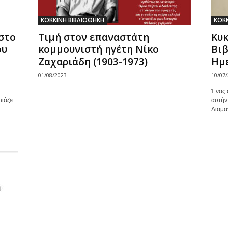
ΚΟΚΚΙΝΗ ΒΙΒΛΙΟΘΗΚΗ
ΚΟΚΚ
στο
Τιμή στον επαναστάτη
Κυκ
ου
κομμουνιστή ηγέτη Νίκο
Βιβ
Ζαχαριάδη (1903-1973)
Ημε
01/08/2023
10/07
Ένας 
ιάζει
αυτήν
Διαμαν