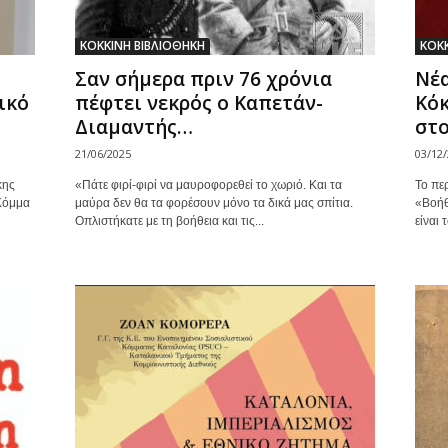
ΚΟΚΚΙΝΗ ΒΙΒΛΙΟΘΗΚΗ
ΚΟΚΚ
Σαν σήμερα πριν 76 χρόνια
Νέα
ικό
πέφτει νεκρός ο Καπετάν-
Κόκ
Διαμαντής…
στο
21/06/2025
03/12
κης
«Πάτε φιρί-φιρί να μαυροφορεθεί το χωριό. Και τα
Το πε
Κόμμα
μαύρα δεν θα τα φορέσουν μόνο τα δικά μας σπίτια.
«Βοήθ
Οπλιστήκατε με τη βοήθεια και τις...
είναι 