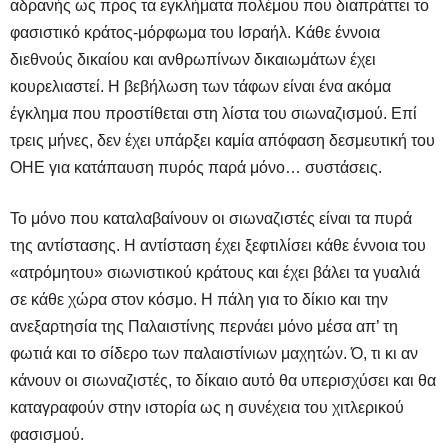
αδρανής ως προς τα εγκλήματα πολέμου που διαπράττει το
φασιστικό κράτος-μόρφωμα του Ισραήλ. Κάθε έννοια
διεθνούς δικαίου και ανθρωπίνων δικαιωμάτων έχει
κουρελιαστεί. Η βεβήλωση των τάφων είναι ένα ακόμα
έγκλημα που προστίθεται στη λίστα του σιωναζισμού. Επί
τρεις μήνες, δεν έχει υπάρξει καμία απόφαση δεσμευτική του
ΟΗΕ για κατάπαυση πυρός παρά μόνο… συστάσεις.
Το μόνο που καταλαβαίνουν οι σιωναζιστές είναι τα πυρά
της αντίστασης. Η αντίσταση έχει ξεφτιλίσει κάθε έννοια του
«ατρόμητου» σιωνιστικού κράτους και έχει βάλει τα γυαλιά
σε κάθε χώρα στον κόσμο. Η πάλη για το δίκιο και την
ανεξαρτησία της Παλαιστίνης περνάει μόνο μέσα απ’ τη
φωτιά και το σίδερο των παλαιστίνιων μαχητών. Ό, τι κι αν
κάνουν οι σιωναζιστές, το δίκαιο αυτό θα υπερισχύσει και θα
καταγραφούν στην ιστορία ως η συνέχεια του χιτλερικού
φασισμού.