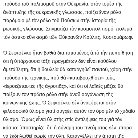
πρόοδο τοῦ πολιτισμοῦ στὴν Οὐκρανία, στὸν τομέα τῆς
ἀνάπτυξης τῆς οὐκρανικῆς γλώσσας, παίζει ἕναν ρόλο
παρόμοιο μὲ τὸν ρόλο τοῦ Πούσκιν στὴν ἱστορία τῆς
ρωσικῆς γλώσσας. Στιγματίζει τὸν κοσμοπολιτισμό, πολεμᾶ
τὸν ἀστικὸ ἐθνικισμὸ τῶν Οὐκρανῶν Κούλιτς, Κοστομάρωφ.
Ὁ Σεφτσένκο ἦταν βαθιά διαποτισμένος ἀπὸ τὴν πεποίθηση
ὅτι ἡ ὑπάρχουσα τάξη πραγμάτων δὲν εἶναι καθόλου
ἀμετάβλητη, ὅτι ἡ δουλεία θὰ καταργηθεῖ παντοῦ, χάρη στὴν
πρόοδο τῆς τεχνικῆς, ποὺ θὰ «καταβροχθίσει» τοὺς
«ἱεροεξεταστὲς τῆς ἀγροτιᾶς», καὶ ὅτι οἱ λαϊκὲς μᾶζες θὰ
παίξουν τὸν πρῶτο ρόλο στὴν ἀναδιοργάνωση τῆς
κοινωνικῆς ζωῆς. Ὁ Σεφτσένκο δὲν ἀναφέρεται στὸν
φιλοσοφικὸ ὑλισμό γιατί συγχέει αὐτὸν τὸν ὅρο μὲν τὸ χυδαῖο
ὑλισμό. Ὅμως εἶναι ὑλιστὴς στὶς ἀντιλήψεις του γιὰ τὸν
κόσμο: ὑποστηρίζει ὅτι ἡ δύναμη τοῦ πνεύματος δὲν μπορεῖ
νὰ ἐκδηλωθεῖ χωρὶς τὴν ὕλη. Καταγγέλλει τὴν ἀπάτη τῆς