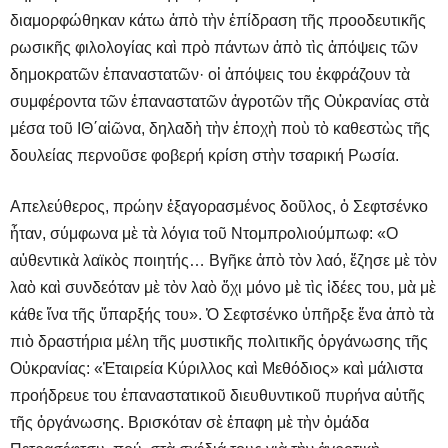
διαμορφώθηκαν κάτω ἀπὸ τὴν ἐπίδραση τῆς προοδευτικῆς
ρωσικῆς φιλολογίας καὶ πρὸ πάντων ἀπὸ τὶς ἀπόψεις τῶν
δημοκρατῶν ἐπαναστατῶν· οἱ ἀπόψεις του ἐκφράζουν τὰ
συμφέροντα τῶν ἐπαναστατῶν ἀγροτῶν τῆς Οὐκρανίας στὰ
μέσα τοῦ ΙΘ΄αἰῶνα, δηλαδὴ τὴν ἐποχὴ ποὺ τὸ καθεστὼς τῆς
δουλείας περνοῦσε φοβερή κρίση στὴν τσαρική Ρωσία.
Απελεύθερος, πρώην ἐξαγορασμένος δοῦλος, ὁ Σεφτσένκο
ἦταν, σύμφωνα μὲ τὰ λόγια τοῦ Ντομπρολιούμπωφ: «Ο
αὐθεντικὰ λαϊκὸς ποιητής… Βγῆκε ἀπὸ τὸν λαό, ἔζησε μὲ τὸν
λαὸ καὶ συνδεόταν μὲ τὸν λαὸ ὄχι μόνο μὲ τὶς ἰδέες του, μὰ μὲ
κάθε ἵνα τῆς ὕπαρξής του». Ὁ Σεφτσένκο ὑπῆρξε ἕνα ἀπὸ τὰ
πιὸ δραστήρια μέλη τῆς μυστικῆς πολιτικῆς ὀργάνωσης τῆς
Οὐκρανίας: «Ἑταιρεία Κύριλλος καὶ Μεθόδιος» καὶ μάλιστα
προήδρευε του ἐπαναστατικοῦ διευθυντικοῦ πυρήνα αὐτῆς
τῆς ὀργάνωσης. Βρισκόταν σὲ ἐπαφη μὲ τὴν ὁμάδα