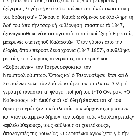
Πετρασέφτσυ, πού, στὰ σχέδιά τους γιὰ τὴν ἀγροτικὴ
ἐξέγερση, λογάριαζαν τὸν Σεφτσένκο καὶ τὴν ἐπαναστατική
του δράση στὴν Οὐκρανία. Καταδιωκόμενος σὲ ὁλόκληρη τὴ
ζωή του ἀπὸ τὴν τσαρική κυβέρνηση, πιάστηκε τὸ 1847,
ἐξαναγκάσθηκε νὰ καταταγεῖ στὸ στρατὸ καὶ ἐξορίσθηκε στὶς
μακρυνὲς στέπες τοῦ Καζαχστάν. Ὅταν γύρισε ἀπὸ τὴν
ἐξορία, ὅπου πέρασε δέκα χρόνια (1847-1857), συνδέθηκε
με τοὺς κυριώτερους συνεργάτες του περιοδικοῦ
«Σοβρεμένικ»: τὸν Τσερνυσέφσκι καὶ τὸν
Ντομπρολιούμπωφ. Ὅπως καὶ ὁ Τσερνυσέφσκι ἔτσι καὶ ὁ
Σεφτσένκο καλεῖ τὸν λαὸ νὰ «πάρει τὸν μπαλντᾶ». Ὅλη, ἡ
γεμάτη ἐπαναστατική φλόγα, ποίησή του («Τὸ Ονειρο», «Ο
Καύκασος», «Ἡ Διαθήκη») καὶ ὅλη ἡ ἐπαναστατική του
δράση στιγμάτιζαν τὴν ἀπληστία τῶν «ἀρχοντοχωριατῶν»
καὶ «τὸν ἐστεμμένο δήμιο», τὸν τσάρο, τοὺς «δουλοπρεπείς»
«φιλελεύθερους», τοὺς «ἄθλιους στιχοπλόκους»,
ἀπολογητὲς τῆς δουλείας. Ο Σεφτσένκο ἀγωνίζεται γιὰ τὴν