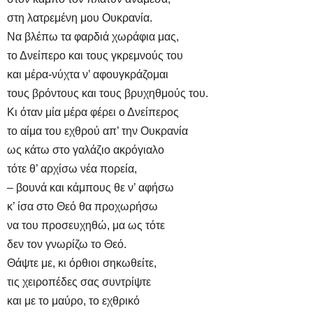
στη λατρεμένη μου Ουκρανία.
Να βλέπω τα φαρδιά χωράφια μας,
το Δνείπερο και τους γκρεμνούς του
και μέρα-νύχτα ν’ αφουγκράζομαι
τους βρόντους και τους βρυχηθμούς του.
Κι όταν μία μέρα φέρει ο Δνείπερος
το αίμα του εχθρού απ’ την Ουκρανία
ως κάτω στο γαλάζιο ακρόγιαλο
τότε θ’ αρχίσω νέα πορεία,
– βουνά και κάμπους θε ν’ αφήσω
κ’ ίσα στο Θεό θα προχωρήσω
να του προσευχηθώ, μα ως τότε
δεν τον γνωρίζω το Θεό.
Θάψτε με, κι όρθιοι σηκωθείτε,
τις χειροπέδες σας συντρίψτε
και με το μαύρο, το εχθρικό