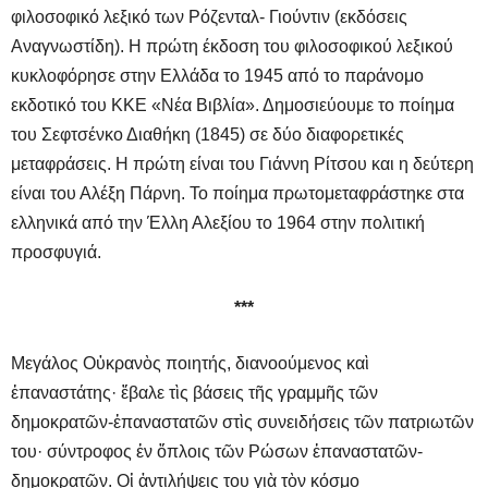
φιλοσοφικό λεξικό των Ρόζενταλ- Γιούντιν (εκδόσεις
Αναγνωστίδη). Η πρώτη έκδοση του φιλοσοφικού λεξικού
κυκλοφόρησε στην Ελλάδα το 1945 από το παράνομο
εκδοτικό του ΚΚΕ «Νέα Βιβλία». Δημοσιεύουμε το ποίημα
του Σεφτσένκο Διαθήκη (1845) σε δύο διαφορετικές
μεταφράσεις. Η πρώτη είναι του Γιάννη Ρίτσου και η δεύτερη
είναι του Αλέξη Πάρνη. Το ποίημα πρωτομεταφράστηκε στα
ελληνικά από την Έλλη Αλεξίου το 1964 στην πολιτική
προσφυγιά.
***
Μεγάλος Οὐκρανὸς ποιητής, διανοούμενος καὶ
ἐπαναστάτης· ἔβαλε τὶς βάσεις τῆς γραμμῆς τῶν
δημοκρατῶν-ἐπαναστατῶν στὶς συνειδήσεις τῶν πατριωτῶν
του· σύντροφος ἐν ὅπλοις τῶν Ρώσων ἐπαναστατῶν-
δημοκρατῶν. Οἱ ἀντιλήψεις του γιὰ τὸν κόσμο