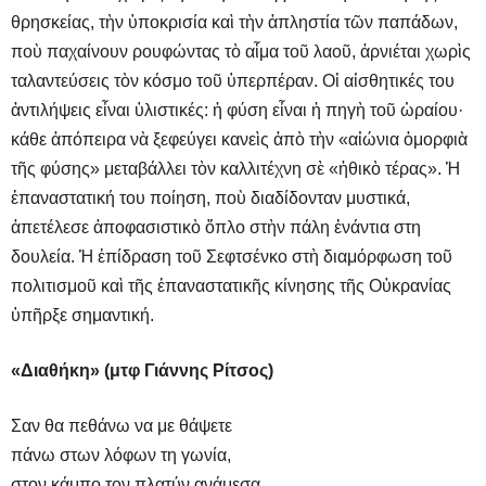
θρησκείας, τὴν ὑποκρισία καὶ τὴν ἀπληστία τῶν παπάδων,
ποὺ παχαίνουν ρουφώντας τὸ αἷμα τοῦ λαοῦ, ἀρνιέται χωρὶς
ταλαντεύσεις τὸν κόσμο τοῦ ὑπερπέραν. Οἱ αἰσθητικές του
ἀντιλήψεις εἶναι ὑλιστικές: ἡ φύση εἶναι ἡ πηγὴ τοῦ ὡραίου·
κάθε ἀπόπειρα νὰ ξεφεύγει κανεὶς ἀπὸ τὴν «αἰώνια ὀμορφιὰ
τῆς φύσης» μεταβάλλει τὸν καλλιτέχνη σὲ «ἠθικὸ τέρας». Ἡ
ἐπαναστατική του ποίηση, ποὺ διαδίδονταν μυστικά,
ἀπετέλεσε ἀποφασιστικὸ ὅπλο στὴν πάλη ἐνάντια στη
δουλεία. Ἡ ἐπίδραση τοῦ Σεφτσένκο στὴ διαμόρφωση τοῦ
πολιτισμοῦ καὶ τῆς ἐπαναστατικῆς κίνησης τῆς Οὐκρανίας
ὑπῆρξε σημαντική.
«Διαθήκη» (μτφ Γιάννης Ρίτσος)
Σαν θα πεθάνω να με θάψετε
πάνω στων λόφων τη γωνία,
στον κάμπο τον πλατύν ανάμεσα,