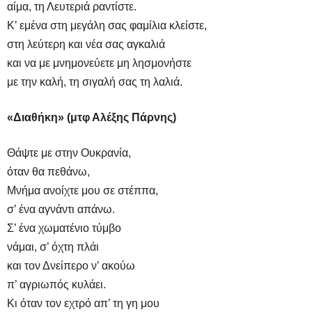
αίμα, τη Λευτεριά ραντίστε.
Κ’ εμένα στη μεγάλη σας φαμίλια κλείστε,
στη λεύτερη και νέα σας αγκαλιά
και να με μνημονεύετε μη λησμονήστε
με την καλή, τη σιγαλή σας τη λαλιά.
«Διαθήκη»
(μτφ Αλέξης Πάρνης)
Θάψτε με στην Ουκρανία,
όταν θα πεθάνω,
Μνήμα ανοίχτε μου σε στέππα,
σ’ ένα αγνάντι απάνω.
Σ’ ένα χωματένιο τύμβο
νάμαι, σ’ όχτη πλάι
και τον Δνείπερο ν’ ακούω
π’ αγριωπός κυλάει.
Κι όταν τον εχτρό απ’ τη γη μου