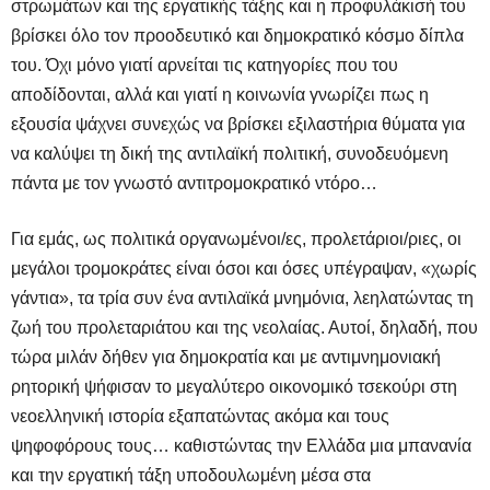
στρωμάτων και της εργατικής τάξης και η προφυλάκισή του
βρίσκει όλο τον προοδευτικό και δημοκρατικό κόσμο δίπλα
του. Όχι μόνο γιατί αρνείται τις κατηγορίες που του
αποδίδονται, αλλά και γιατί η κοινωνία γνωρίζει πως η
εξουσία ψάχνει συνεχώς να βρίσκει εξιλαστήρια θύματα για
να καλύψει τη δική της αντιλαϊκή πολιτική, συνοδευόμενη
πάντα με τον γνωστό αντιτρομοκρατικό ντόρο…
Για εμάς, ως πολιτικά οργανωμένοι/ες, προλετάριοι/ριες, οι
μεγάλοι τρομοκράτες είναι όσοι και όσες υπέγραψαν, «χωρίς
γάντια», τα τρία συν ένα αντιλαϊκά μνημόνια, λεηλατώντας τη
ζωή του προλεταριάτου και της νεολαίας. Αυτοί, δηλαδή, που
τώρα μιλάν δήθεν για δημοκρατία και με αντιμνημονιακή
ρητορική ψήφισαν το μεγαλύτερο οικονομικό τσεκούρι στη
νεοελληνική ιστορία εξαπατώντας ακόμα και τους
ψηφοφόρους τους… καθιστώντας την Ελλάδα μια μπανανία
και την εργατική τάξη υποδουλωμένη μέσα στα