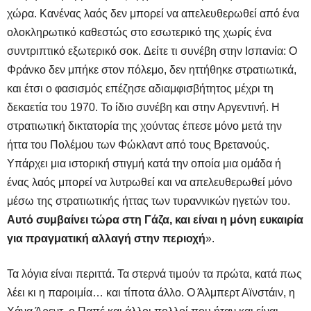
χώρα. Κανένας λαός δεν μπορεί να απελευθερωθεί από ένα
ολοκληρωτικό καθεστώς στο εσωτερικό της χωρίς ένα
συντριπτικό εξωτερικό σοκ. Δείτε τι συνέβη στην Ισπανία: Ο
Φράνκο δεν μπήκε στον πόλεμο, δεν ηττήθηκε στρατιωτικά,
και έτσι ο φασισμός επέζησε αδιαμφισβήτητος μέχρι τη
δεκαετία του 1970. Το ίδιο συνέβη και στην Αργεντινή. Η
στρατιωτική δικτατορία της χούντας έπεσε μόνο μετά την
ήττα του Πολέμου των Φώκλαντ από τους Βρετανούς.
Υπάρχει μια ιστορική στιγμή κατά την οποία μια ομάδα ή
ένας λαός μπορεί να λυτρωθεί και να απελευθερωθεί μόνο
μέσω της στρατιωτικής ήττας των τυραννικών ηγετών του.
Αυτό συμβαίνει τώρα στη Γάζα, και είναι η μόνη ευκαιρία
για πραγματική αλλαγή στην περιοχή
».
Τα λόγια είναι περιττά. Τα στερνά τιμούν τα πρώτα, κατά πως
λέει κι η παροιμία… και τίποτα άλλο. Ο Άλμπερτ Αϊνστάιν, η