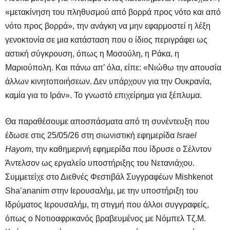
«μετακίνηση του πληθυσμού από βορρά προς νότο και από
νότο προς βορρά», την ανάγκη να μην εφαρμοστεί η λέξη
γενοκτονία σε μια κατάσταση που ο ίδιος περιγράφει ως
αστική σύγκρουση, όπως η Μοσούλη, η Ράκα, η
Μαριούπολη. Και πάνω απ’ όλα, είπε: «Νιώθω την απουσία
άλλων κινητοποιήσεων. Δεν υπάρχουν για την Ουκρανία,
καμία για το Ιράν». Το γνωστό επιχείρημα για ξέπλυμα.
Θα παραθέσουμε αποσπάσματα από τη συνέντευξη που
έδωσε στις 25/05/26 στη σιωνιστική εφημερίδα
Israel
Hayom
, την καθημερινή εφημερίδα που ίδρυσε ο Σέλντον
Άντελσον ως εργαλείο υποστήριξης του Νετανιάχου.
Συμμετείχε στο Διεθνές Φεστιβάλ Συγγραφέων Mishkenot
Sha’ananim στην Ιερουσαλήμ, με την υποστήριξη του
Ιδρύματος Ιερουσαλήμ, τη στιγμή που άλλοι συγγραφείς,
όπως ο Νοτιοαφρικανός βραβευμένος με Νόμπελ Τζ.Μ.