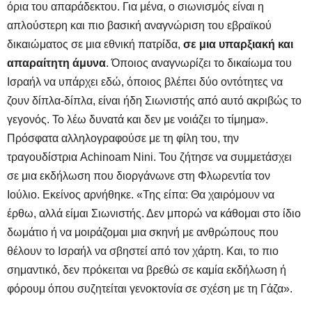
όρια του απαράδεκτου. Για μένα, ο σιωνισμός είναι η
απλούστερη και πιο βασική αναγνώριση του εβραϊκού
δικαιώματος σε μια εθνική πατρίδα,
σε μια υπαρξιακή και
απαραίτητη άμυνα
. Όποιος αναγνωρίζει το δικαίωμα του
Ισραήλ να υπάρχει εδώ, όποιος βλέπει δύο οντότητες να
ζουν δίπλα-δίπλα, είναι ήδη Σιωνιστής από αυτό ακριβώς το
γεγονός. Το λέω δυνατά και δεν με νοιάζει το τίμημα».
Πρόσφατα αλληλογραφούσε με τη φίλη του, την
τραγουδίστρια Achinoam Nini. Του ζήτησε να συμμετάσχει
σε μια εκδήλωση που διοργάνωνε στη Φλωρεντία τον
Ιούλιο. Εκείνος αρνήθηκε. «Της είπα: Θα χαιρόμουν να
έρθω, αλλά είμαι Σιωνιστής. Δεν μπορώ να κάθομαι στο ίδιο
δωμάτιο ή να μοιράζομαι μια σκηνή με ανθρώπους που
θέλουν το Ισραήλ να σβηστεί από τον χάρτη. Και, το πιο
σημαντικό, δεν πρόκειται να βρεθώ σε καμία εκδήλωση ή
φόρουμ όπου συζητείται γενοκτονία σε σχέση με τη Γάζα».