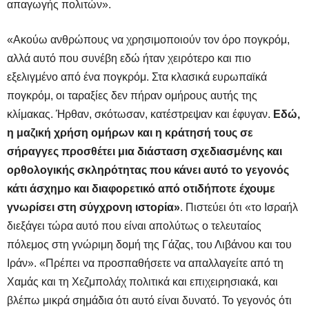
απαγωγής πολιτών».
«Ακούω ανθρώπους να χρησιμοποιούν τον όρο πογκρόμ,
αλλά αυτό που συνέβη εδώ ήταν χειρότερο και πιο
εξελιγμένο από ένα πογκρόμ. Στα κλασικά ευρωπαϊκά
πογκρόμ, οι ταραξίες δεν πήραν ομήρους αυτής της
κλίμακας. Ήρθαν, σκότωσαν, κατέστρεψαν και έφυγαν.
Εδώ,
η μαζική χρήση ομήρων και η κράτησή τους σε
σήραγγες προσθέτει μια διάσταση σχεδιασμένης και
ορθολογικής σκληρότητας που κάνει αυτό το γεγονός
κάτι άσχημο και διαφορετικό από οτιδήποτε έχουμε
γνωρίσει στη σύγχρονη ιστορία»
. Πιστεύει ότι «το Ισραήλ
διεξάγει τώρα αυτό που είναι απολύτως ο τελευταίος
πόλεμος στη γνώριμη δομή της Γάζας, του Λιβάνου και του
Ιράν». «Πρέπει να προσπαθήσετε να απαλλαγείτε από τη
Χαμάς και τη Χεζμπολάχ πολιτικά και επιχειρησιακά, και
βλέπω μικρά σημάδια ότι αυτό είναι δυνατό. Το γεγονός ότι