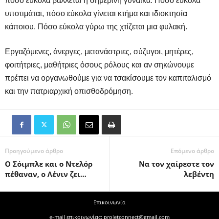
πόσο εύκολα βάλλεται η σημερινή γυναίκα. Πόσο εύκολα
υποτιμάται, πόσο εύκολα γίνεται κτήμα και ιδιοκτησία
κάποιου. Πόσο εύκολα γύρω της χτίζεται μια φυλακή.
Εργαζόμενες, άνεργες, μετανάστριες, σύζυγοι, μητέρες,
φοιτήτριες, μαθήτριες όσους ρόλους και αν σηκώνουμε
πρέπει να οργανωθούμε για να τσακίσουμε τον καπιταλισμό
και την πατριαρχική οπισθοδρόμηση.
Προηγούμενο άρθρο
Επόμενο άρθρο
Ο Σόιμπλε και ο Ντελόρ
Να τον χαίρεστε τον
πέθαναν, ο Λένιν ζει…
λεβέντη
Επικοινωνία
e-mail επικοινωνίας: proletconnect@gmail.com