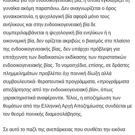
Κώδικα για την ενδοοικογενειακή βία, η οποία εγκλωβίζει τη
γυναίκα ακόμη παραπάνω. Δεν αναγνωρίζεται ο όρος
γυναικοκτονία, η ψυχολογική βία αφορά μόνο τους
ανήλικους και στην ενδοοικογενειακή βία δε
συμπεριλαμβάνεται η ψυχολογική βία ενηλίκων ή η
οικονομική βία, δεν ορίζεται ακριβώς ο βιασμός στο πλαίσιο
της ενδοοικογενειακής βίας, δεν υπάρχει πρόβλεψη για
επιτάχυνση των διαδικασιών εκδίκασης των περιστατικών
ενδοοικογενειακής βίας. Το νομοσχέδιο, επίσης, σε δράστες
πλημμελημάτων προβλέπει όχι ποινική δίωξη αλλά
συμβουλευτικά- θεραπευτικά προγράμματα,
«προγράμματα
απεξάρτησης από την ενδοοικογενειακή βία»,
όπως
χαρακτηριστικά αναφέρονται. Τέλος, η αποζημίωση των
θυμάτων από την Ελληνική Αρχή Αποζημίωσης συνδέεται με
τον θεσμό ποινικής διαμεσολάβησης.
Σε αυτό το παζλ της ανεπάρκειας που συνθέτει την εικόνα