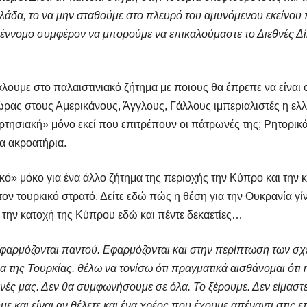
λάδα, το να μην σταθούμε στο πλευρό του αμυνόμενου εκείνου π
ο έννομο συμφέρον να μπορούμε να επικαλούμαστε το Διεθνές Δίκ
ουμε στο παλαιστινιακό ζήτημα με ποιους θα έπρεπε να είναι ο 
ώρας στους Αμερικάνους, Άγγλους, Γάλλους ιμπεριαλιστές η ελ
ρτησιακή» μόνο εκεί που επιτρέπουν οι πάτρωνές της; Ρητορικ
α ακροατήρια.
κό» μόκο για ένα άλλο ζήτημα της περιοχής την Κύπρο και την 
τον τουρκικό στρατό. Δείτε εδώ πώς η θέση για την Ουκρανία γ
α την κατοχή της Κύπρου εδώ και πέντε δεκαετίες…
 εφαρμόζονται παντού. Εφαρμόζονται και στην περίπτωση των σχ
ημα της Τουρκίας, θέλω να τονίσω ότι πραγματικά αισθάνομαι ότι 
νές μας. Δεν θα συμφωνήσουμε σε όλα. Το ξέρουμε. Δεν είμαστε
 και είναι αν θέλετε και ένα χρέος που έχουμε απέναντι στις επ