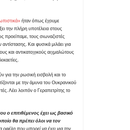
ωπιστικά»
ήταν όπως έχουμε
ξει την πλήρη υποτέλεια στους
ως προείπαμε, τους σιωναζιστές
ντίστασης. Και φυσικά μιλάει για
ρους και αντικατοχικούς αιχμαλώτους
εκαετίες.
 για την ρωσική εισβολή και το
ίζονται με την άμυνα του Ουκρανικού
ές. Λέει λοιπόν ο Γεραπετρίτης το
ου ο επιτιθέμενος έχει ως βασικό
οποίο θα πρέπει όλοι να τον
α οφέλη που μπορεί να έχει για την