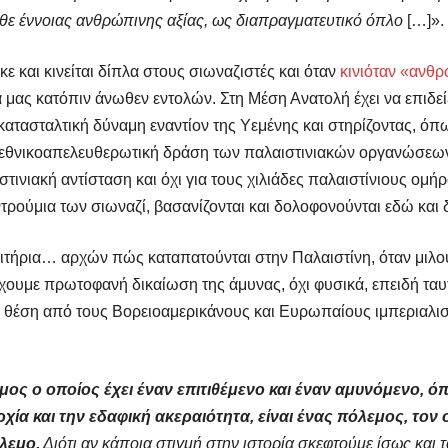
ε έννοιας ανθρώπινης αξίας, ως διαπραγματευτικό όπλο
[…]».
κε και κινείται δίπλα στους σιωναζιστές και όταν
κινιόταν «ανθρ
 μας κατόπιν άνωθεν εντολών. Στη Μέση Ανατολή έχει να επιδεί
 κατασταλτική δύναμη εναντίον της Υεμένης και στηρίζοντας, όπ
 εθνικοαπελευθερωτική δράση των παλαιστινιακών οργανώσεων α
τινιακή αντίσταση και όχι για τους χιλιάδες παλαιστίνιους ομή
ρούμια των σιωναζί, βασανίζονται και δολοφονούνται εδώ και δ
τήρια… αρχών πώς καταπατούνται στην Παλαιστίνη, όταν μιλούν
χουμε πρωτοφανή δικαίωση της άμυνας, όχι φυσικά, επειδή ταυτ
» θέση από τους Βορειοαμερικάνους και Ευρωπαίους ιμπεριαλιστ
μος ο οποίος έχει έναν επιτιθέμενο και έναν αμυνόμενο, όπ
χία και την εδαφική ακεραιότητα, είναι ένας πόλεμος, τον 
λεμο.
Διότι αν κάποια στιγμή στην ιστορία σκεφτούμε ίσως και τ