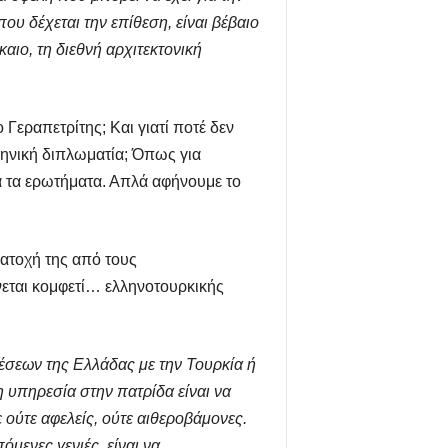
ου δέχεται την επίθεση, είναι βέβαιο
αιο, τη διεθνή αρχιτεκτονική
Γεραπετρίτης; Και γιατί ποτέ δεν
ληνική διπλωματία; Όπως για
ά τα ερωτήματα. Απλά αφήνουμε το
κατοχή της από τους
ίνεται κομφετί… ελληνοτουρκικής
έσεων της Ελλάδας με την Τουρκία ή
η υπηρεσία στην πατρίδα είναι να
 ούτε αφελείς, ούτε αιθεροβάμονες.
όμενες γενιές, είναι να