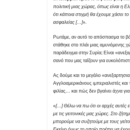
πολιτική μιας χώρας, όπως είναι η Ελ
ότι κάποια στιγμή θα έχουμε χάσει τ
ασφαλείας […]
».
Ρωτάμε, αν αυτό το απόσπασμα το βάλ
στάθηκε στο πλάι μιας αμυνόμενης χ
παράδειγμα στην Συρία; Είναι «ανεξα
σανό που μας ταΐζουν για ευκολόπιστ
Ας δούμε και το μεγάλο «ανεξαρτησια
Αγγλοαμερικάνους ιμπεριαλιστές και 
φιλίας… και πώς δεν βγαίνει άχνα γι
«
[…] Θέλω να πω ότι οι αρχές αυτές
με τις γειτονικές μας χώρες. Στο ζήτ
μπορούμε να συζητούμε με τους γείτο
Εκείνο όμως το οποίο πρέπει να έχουμε