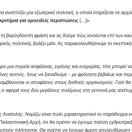
 αναπτύξει μια εξωτερική πολιτική, η οποία στηρίζεται σε αρχές
ριτήρια για ομοειδείς περιπτώσεις
[…]».
ή τη βαρύγδουπη φράση και ας δούμε πώς κινούνται επί των κα
ρικής πολιτικής βγάζει μάτι. Ας παρακολουθήσουμε το σκεπτικ
ει μια πορεία ασφάλειας, ειρήνης και ευημερίας, τότε μπορεί να 
νες αυτούς. Ίσως να ξαναδούμε – με φρόνηση βεβαίως και περισ
αμβάνονται οι αποφάσεις στους διεθνείς οργανισμούς. Γιατί θα π
ό,τι αφορά τους δύο μεγάλους πολέμους στη γειτονιά μας απέτυχ
 Ανατολής. Νομίζω είναι πολύ χαρακτηριστικό το παράδειγμα εκε
 Παλαιστινιακή Αρχή, ότι θα πρέπει να έχουμε παύση εχθροπρα
 οποίοι πλήττονται. Θα πρέπει να έχουμε άμεση απελευθέρωση 