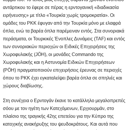
αντάρτικου το έφερε σε πέρας η ερντογανική «διαδικασία
ειρήνευσης» με τίτλο «Τουρκία χωρίς τρομοκρατία». Οι
ομάδες του PKK έφυγαν από την Τουρκία μόνο με ελαφρά
όπλα, ενώ τα βαρέα όπλα παρέμειναν εντός. Στα συνοριακά
περάσματα, οι Τουρκικές Ένοπλες Δυνάμεις (TAF) και εντός
των συνοριακών περιοχών οι Ειδικές Επιχειρήσεις της
Χωροφυλακής (JÖH), οι μονάδες Commando της
Χωροφυλακής και η Αστυνομία Ειδικών Επιχειρήσεων
(PÖH) πραγματοποιούν επιχειρήσεις έρευνας σε περιοχές
όπου το PKK έχει εγκαταλείψει βαρέα όπλα σε σπηλιές και
χώρους διαβίωσης.
Στη συνέχεια ο Ερντογάν έκανε το κατάλληλο μεγαλοπρεπές
σόου με τον ηγέτη των Κατεχόμενων, Ερχιουρμάν, στο
πλαίσιο της τραγικής 42ης επετείου για την Κύπρο της
κατοχικής ανακήρυξης του ψευδοκράτους. Και αυτά που