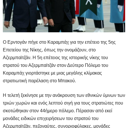
Ο Ερντογάν πήγε στο Καραμπάχ για την επέτειο της 5ης
Επετείου της Νίκης, όπως την ονομάζουν, στο
Αζερμπαϊτζάν. Η 5η επέτειος της ιστορικής νίκης του
στρατού του Αζερμπαϊτζάν στον Δεύτερο Πόλεμο του
Καραμπάχ γιορτάστηκε με μιας μεγάλης κλίμακας
στρατιωτική παρέλαση στο Μπακού.
Η τελετή ξεκίνησε με την ανάκρουση των εθνικών ύμνων των
τριών χωρών και ενός λεπτού σιγή για τους στρατιώτες που
σκοτώθηκαν στον 44ήμερο πόλεμο. Πέρασαν από εκεί
μονάδες ειδικών επιχειρήσεων του στρατού του
Αζερμπαϊτζάν, πεζοναύτες, συνοριοφύλακες, μονάδες