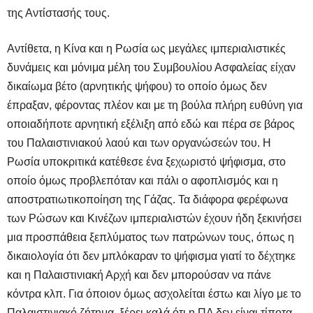
της Αντίστασής τους.
Αντίθετα, η Κίνα και η Ρωσία ως μεγάλες ιμπεριαλιστικές
δυνάμεις και μόνιμα μέλη του Συμβουλίου Ασφαλείας είχαν
δικαίωμα βέτο (αρνητικής ψήφου) το οποίο όμως δεν
έπραξαν, φέροντας πλέον και με τη βούλα πλήρη ευθύνη για
οποιαδήποτε αρνητική εξέλιξη από εδώ και πέρα σε βάρος
του Παλαιστινιακού λαού και των οργανώσεών του. Η
Ρωσία υποκριτικά κατέθεσε ένα ξεχωριστό ψήφισμα, στο
οποίο όμως προβλεπόταν και πάλι ο αφοπλισμός και η
αποστρατιωτικοποίηση της Γάζας. Τα διάφορα φερέφωνα
των Ρώσων και Κινέζων ιμπεριαλιστών έχουν ήδη ξεκινήσει
μια προσπάθεια ξεπλύματος των πατρώνων τους, όπως η
δικαιολογία ότι δεν μπλόκαραν το ψήφισμα γιατί το δέχτηκε
και η Παλαιστινιακή Αρχή και δεν μπορούσαν να πάνε
κόντρα κλπ. Για όποιον όμως ασχολείται έστω και λίγο με το
Παλαιστινιακό ζήτημα, ξέρει καλά ότι η ΠΑ δεν είναι τίποτα