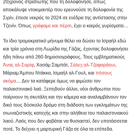
20χρονος στρατιώτης που τη δολοφόνησε, όπως
αποκάλυψε ντοκιμαντέρ που ερευνούσε τη δολοφονία της
Σιρίν, έπεσε νεκρός το 2024 σε ενέδρα της αντίστασης στην
Τζενίν. Όπως
γράφαμε και πέρσι
, έχει ο καιρός γυρίσματα…
Το ίδιο τρομοκρατικό μήνυμα θέλει να δώσει το Ισραήλ εδώ
και τρία χρόνια στη Λωρίδα της Γάζας, έχοντας δολοφονήσει
ήδη πάνω από 260 δημοσιογράφους. Τους εμβληματικούς
Άνας αλ-Σαρίφ
, Χοσάμ Σαμπάτ,
Σάλεχ αλ-Τζαφαράουι
,
Μάριαμ Άμπου Ντάκκα, Ισμαήλ αλ-Γουλ, και
πόσους
ακόμα
… Δεν τα κατάφερε όμως να φιμώσει τον
παλαιστινιακό λαό. Ξεπηδούν άλλοι, νέοι άνθρωποι που
παίρνουν τη σκυτάλη και την κάμερα και αναλαμβάνουν τον
δικό τους δύσκολο δρόμο στη διάδοση των εγκλημάτων της
σιωναζιστικής κατοχής και στην αλήθεια του παλαιστινιακού
λαού. Λαός που δεν φοβάται να θυσιαστεί, δεν υποτάσσεται
ποτέ. Το δείχνει η μαρτυρική Γάζα σε όλα τα επίπεδα.