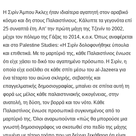
Η Σιρίν Άμπου Άκλεχ ήταν ιδιαίτερα αγαπητή στον αραβικό
κόσμο και δη στους Παλαιστίνιους. Κάλυπτε τα γεγονότα επί
25 συναπτά έτη. Απ’ την πρώτη μάχη της Τζενίν το 2002,
μέχρι τον πόλεμο της Γάζας το 2014, κ.ο.κ. Όπως αναφέρεται
και στο Palestine Studies: «Η Σιρίν δολοφονήθηκε ύπουλα
και επιθετικά. Με το μαρτύριό της, κάθε Παλαιστίνιος ένιωσε
ότι είχε χάσει το δικό του αγαπημένο πρόσωπο. Η Σιρίν, η
οποία είχε εισέλθει σε κάθε σπίτι μέσω του al-Jazeera για
ένα τέταρτο του αιώνα σκληρής, σεβαστής και
επαγγελματικής δημοσιογραφίας, μπαίνει σε σπίτια αυτή τη
φορά ως μέλος κάθε παλαιστινιακής οικογένειας, στην
ανατολή, τη δύση, τον βορρά και τον νότο. Κάθε
Παλαιστίνιος ένιωσε προσωπικά συγκινημένος από το
μαρτύριό της. Όλοι αναρωτιούνται «πώς θα μπορούσε μια
γνωστή δημοσιογράφος να σκοτωθεί στο πεδίο της μάχης
ντυμένη με τέτοιο τρόπο που να δείχνει ξεκάθαρα ότι είναι