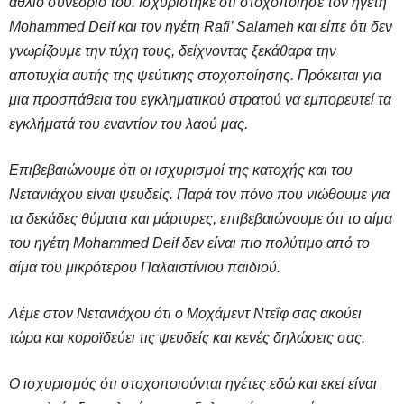
άθλιο συνέδριό του. Ισχυρίστηκε ότι στοχοποίησε τον ηγέτη
Mohammed Deif και τον ηγέτη Rafi’ Salameh και είπε ότι δεν
γνωρίζουμε την τύχη τους, δείχνοντας ξεκάθαρα την
αποτυχία αυτής της ψεύτικης στοχοποίησης. Πρόκειται για
μια προσπάθεια του εγκληματικού στρατού να εμπορευτεί τα
εγκλήματά του εναντίον του λαού μας.
Επιβεβαιώνουμε ότι οι ισχυρισμοί της κατοχής και του
Νετανιάχου είναι ψευδείς. Παρά τον πόνο που νιώθουμε για
τα δεκάδες θύματα και μάρτυρες, επιβεβαιώνουμε ότι το αίμα
του ηγέτη Mohammed Deif δεν είναι πιο πολύτιμο από το
αίμα του μικρότερου Παλαιστίνιου παιδιού.
Λέμε στον Νετανιάχου ότι ο Μοχάμεντ Ντεΐφ σας ακούει
τώρα και κοροϊδεύει τις ψευδείς και κενές δηλώσεις σας.
Ο ισχυρισμός ότι στοχοποιούνται ηγέτες εδώ και εκεί είναι