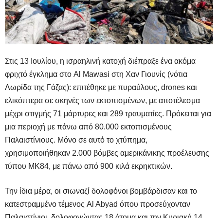
Στις 13 Ιουλίου, η ισραηλινή κατοχή διέπραξε ένα ακόμα
φριχτό έγκλημα στο Al Mawasi στη Χαν Γιουνίς (νότια
Λωρίδα της Γάζας): επιτέθηκε με πυραύλους, drones και
ελικόπτερα σε σκηνές των εκτοπισμένων, με αποτέλεσμα
μέχρι στιγμής 71 μάρτυρες και 289 τραυματίες. Πρόκειται για
μια περιοχή με πάνω από 80.000 εκτοπισμένους
Παλαιστίνιους. Μόνο σε αυτό το χτύπημα,
χρησιμο
ποιήθηκαν 2.000 βόμβες αμερικάνικης προέλευσης
τύπου MK84, με πάνω από 900 κιλά εκρηκτικών.
Την ίδια μέρα, οι σιωναζί δολοφόνοι βομβάρδισαν και το
κατεστραμμένο τέμενος Al Abyad όπου προσεύχονταν
Παλαιστίνιοι, δολοφονώντας 18 άτομα και την Κυριακή 14