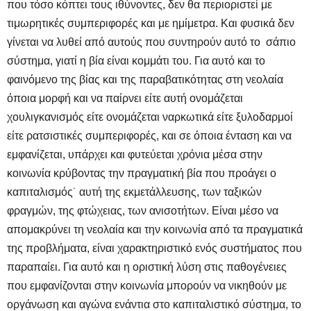
που τόσο κόπτει τους ιθύνοντες, δεν θα περιοριστεί με
τιμωρητικές συμπεριφορές και με ημίμετρα. Και φυσικά δεν
γίνεται να λυθεί από αυτούς που συντηρούν αυτό το σάπιο
σύστημα, γιατί η βία είναι κομμάτι του. Για αυτό και το
φαινόμενο της βίας και της παραβατικότητας στη νεολαία
όποια μορφή και να παίρνει είτε αυτή ονομάζεται
χουλιγκανισμός είτε ονομάζεται ναρκωτικά είτε ξυλοδαρμοί
είτε ρατσιστικές συμπεριφορές, και σε όποια ένταση και να
εμφανίζεται, υπάρχει και φυτεύεται χρόνια μέσα στην
κοινωνία κρύβοντας την πραγματική βία που προάγει ο
καπιταλισμός˙ αυτή της εκμετάλλευσης, των ταξικών
φραγμών, της φτώχειας, των ανισοτήτων. Είναι μέσο να
απομακρύνει τη νεολαία και την κοινωνία από τα πραγματικά
της προβλήματα, είναι χαρακτηριστικό ενός συστήματος που
παραπαίει. Για αυτό και η οριστική λύση στις παθογένειες
που εμφανίζονται στην κοινωνία μπορούν να νικηθούν με
οργάνωση και αγώνα ενάντια στο καπιταλιστικό σύστημα, το