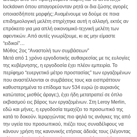
lockdown όπου απαγορεύονταν ρητά οι δια ζώσης αγορές
οποιασδήποτε μορφής; Αναμένουμε να δούμε σε ποια
επιδημιολογική μελέτη στηρίχτηκε αυτή η αλλαγή, εκτός αν
επρόκειτο για μια απλή οικονομικό-τεχνική μελέτη των
αφεντικών. Από αυτές γνωρίζουμε, κι ας μην είμαστε
“ειδικοί”…
Μύθος 2ος “Αναστολή των συμβάσεων”
Μετά από 1 χρόνο εργοδοτικής αυθαιρεσίας με τις ευλογίες
της κυβέρνησης, η εργοδοσία έχει πλέον εμπειρία. Το
περίφημο “ευεργετικό μέτρο προστασίας” των εργαζομένων
που αναστέλλονται οι συμβάσεις τους και εισπράττουν
καθυστερημένα το επίδομα των 534 ευρώ (ο αυριανός
κατώτατος μισθός άραγε;), έχει ήδη μετατραπεί σε όπλο
εκβιασμού εις βάρος των εργαζομένων. Στη Leroy Merlin,
εδώ και μήνες, η εργοδοσία τεμαχίζει το προσωπικό της
κατά το δοκούν. Ιεραρχώντας πιο ψηλά τις ανάγκες της από
την υγεία του προσωπικού, πιέζει τους συναδέλφους να
κάνουν χρήση της κανονικής ετήσιας άδειάς τους (λέγοντας