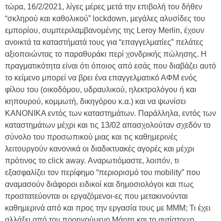
τώρα, 16/2/2021, λίγες μέρες μετά την επιβολή του δήθεν
“σκληρού και καθολικού” lockdown, μεγάλες αλυσίδες του
εμπορίου, συμπεριλαμβανομένης της Leroy Merlin, έχουν
ανοικτά τα καταστήματά τους για “επαγγελματίες” πελάτες
αξιοποιώντας το παραθυράκι περί χονδρικής πώλησης. Η
πραγματικότητα είναι ότι όποιος από εσάς που διαβάζει αυτό
το κείμενο μπορεί να βρει ένα επαγγελματικό ΑΦΜ ενός
φίλου του (οικοδόμου, υδραυλικού, ηλεκτρολόγου ή και
κηπουρού, κομμωτή, δικηγόρου κ.α.) και να ψωνίσει
ΚΑΝΟΝΙΚΑ εντός των καταστημάτων. Παράλληλα, εντός των
καταστημάτων μέχρι και τις 13/02 απασχολούταν σχεδόν το
σύνολο του προσωπικού μιας και τις καθημερινές
λειτουργούν κανονικά οι διαδικτυακές αγορές και μέχρι
πρότινος το click away. Αναρωτιόμαστε, λοιπόν, τι
εξασφαλίζει τον περίφημο “περιορισμό του mobility” που
αναμασούν διάφοροι ειδικοί και δημοσιολόγοι και πως
προστατεύονται οι εργαζόμενοι-ες που μετακινούνται
καθημερινά από και προς την εργασία τους με ΜΜΜ; Τι έχει
αλλάξει από τον προηγούμενο Μάρτη και το αντίστοιχο