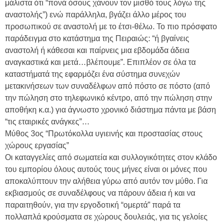
μάλιστα ότι “πονά όσους χάνουν τον μισθό τους λόγω της
αναστολής”) ενώ παράλληλα, βγάζει άλλο μέρος του
προσωπικού σε αναστολή με το έτσι-θέλω. Το πιο πρόσφατο
παράδειγμα στο κατάστημα της Πειραιώς: “ή βγαίνεις
αναστολή ή κάθεσαι και παίρνεις μια εβδομάδα άδεια
αναγκαστικά και μετά…βλέπουμε”. Επιπλέον σε όλα τα
καταστήματά της εφαρμόζει ένα σύστημα συνεχών
μετακινήσεων των συναδέλφων από πόστο σε πόστο (από
την πώληση στο τηλεφωνικό κέντρο, από την πώληση στην
αποθήκη κ.α.) για άγνωστο χρονικό διάστημα πάντα με βάση
“τις εταιρικές ανάγκες”…
Μύθος 3ος “Πρωτόκολλα υγιεινής και προστασίας στους
χώρους εργασίας”
Οι καταγγελίες από σωματεία και συλλογικότητες στον κλάδο
του εμπορίου όλους αυτούς τους μήνες είναι οι μόνες που
αποκαλύπτουν την αλήθεια γύρω από αυτόν τον μύθο. Για
εκβιασμούς σε συναδέλφους να πάρουν άδεια ή και να
παραιτηθούν, για την εργοδοτική “ομερτά” παρά τα
πολλαπλά κρούσματα σε χώρους δουλειάς, για τις γελοίες