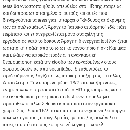
tests θα γνωστοποιηθούν απευθείας στο HR της εταιρείας,
και όχι προσωποποιημένα σ’ αυτούς και αυτές που
διενεργούνται τα tests γιατί υπάρχει ο “κίνδυνος απόκρυψης
των αποτελεσμάτων”. Άραγε το “ιατρικό απόρρητο” εδώ πάει
περίπατο και επανεμφανίζεται μόνο στα χείλη της
εργοδοσίας κατά το δοκούν; Άραγε η διενέργεια test λογίζεται
ως ιατρική πράξη από το ιδιωτικό εργαστήριο ή όχι; Και μιας
και μιλάμε για ιατρικές πράξεις, η αναγκαστική
θερμομέτρηση κατά την είσοδο των εργαζομένων στους
χώρους δουλειάς από securitαδες, διευθυντάδες και
προϊστάμενους λογίζεται ως ιατρική πράξη ή ως…τι άλλο;
Αποτέλεσμα; Την επόμενη μέρα, 13/2, οι εργαζόμενοι-ες
ενημερώνονται προσωπικά από το HR της εταιρείας για το
αν είναι θετικοί ή αρνητικοί στο test, ενώ παράλληλα
προστίθενται άλλα 2 θετικά κρούσματα στον εργασιακό
χώρο! Στις 15 και 16/2, το κατάστημα συνέχισε να λειτουργεί
κανονικά για τους επαγγελματίες, με τους/τις συνάδελφοι-
ισσες στα πόστα τους και η κοινή λογική… νοσεί!