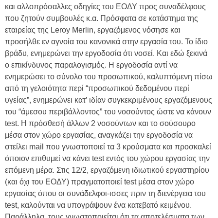
και αλλοπρόσαλλες οδηγίες του ΕΟΔΥ προς συναδέλφους
που ζητούν συμβουλές κ.α. Πρόσφατα σε κατάστημα της
εταιρείας της Leroy Merlin, εργαζόμενος νόσησε και
προσήλθε εν αγνοία του κανονικά στην εργασία του. Το ίδιο
βράδυ, ενημερώνει την εργοδοσία ότι νοσεί. Και εδώ ξεκινά
ο επικίνδυνος παραλογισμός. Η εργοδοσία αντί να
ενημερώσει το σύνολο του προσωπικού, καλυπτόμενη πίσω
από τη γελοιότητα περί “προσωπικού δεδομένου περί
υγείας”, ενημερώνει κατ’ ιδίαν συγκεκριμένους εργαζόμενους
του “άμεσου περιβάλλοντος” του νοσούντος ώστε να κάνουν
test. Η πρόσθεσή άλλων 2 νοσούντων και το σούσουρο
μέσα στον χώρο εργασίας, αναγκάζει την εργοδοσία να
στείλει mail που γνωστοποιεί τα 3 κρούσματα και προσκαλεί
όποιον επιθυμεί να κάνει test εντός του χώρου εργασίας την
επόμενη μέρα. Στις 12/2, εργαζόμενη ιδιωτικού εργαστηρίου
(και όχι του ΕΟΔΥ) πραγματοποιεί test μέσα στον χώρο
εργασίας όπου οι συνάδελφοι-ισσες πριν τη διενέργεια του
test, καλούνται να υπογράψουν ένα κατεβατό κειμένου.
Παράλληλα, τους γνωστοποιείται ότι τα αποτελέσματα των