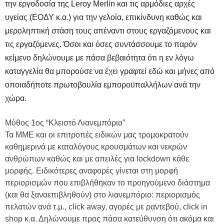
την εργοδοσία της Leroy Merlin και τις αρμόδιες αρχές
υγείας (ΕΟΔΥ κ.α.) για την γελοία, επικίνδυνη καθώς και
μεροληπτική στάση τους απέναντι στους εργαζόμενους και
τις εργαζόμενες. Όσοι και όσες συντάσσουμε το παρόν
κείμενο δηλώνουμε με πάσα βεβαιότητα ότι η εν λόγω
καταγγελία θα μπορούσε να έχει γραφτεί εδώ και μήνες από
οποιαδήποτε πρωτοβουλία εμποροϋπαλλήλων ανά την
χώρα.
Μύθος 1ος “Κλειστό Λιανεμπόριο”
Τα ΜΜΕ και οι επιτροπές ειδικών μας τρομοκρατούν
καθημερινά με καταλόγους κρουσμάτων και νεκρών
ανθρώπων καθώς και με απειλές για lockdown κάθε
μορφής. Ειδικότερες αναφορές γίνεται στη μορφή
περιορισμών που επιβλήθηκαν το προηγούμενο διάστημα
(και θα ξαναεπιβληθούν) στο λιανεμπόριο: περιορισμός
πελατών ανά τ.μ., click away, αγορές με ραντεβού, click in
shop κ.α. Δηλώνουμε προς πάσα κατεύθυνση ότι ακόμα και