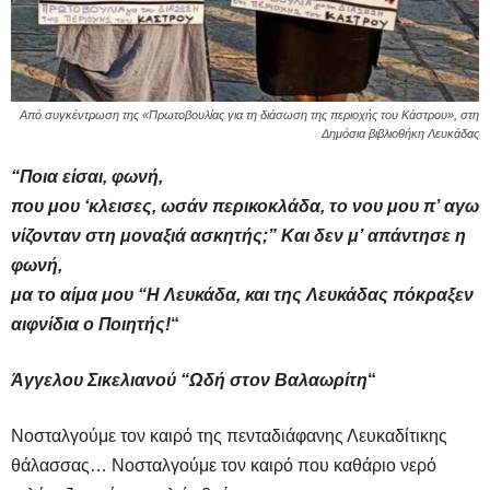
Από συγκέντρωση της «Πρωτοβουλίας για τη διάσωση της περιοχής του Κάστρου», στη
Δημόσια βιβλιοθήκη Λευκάδας
“Ποια είσαι, φωνή,
που μου ‘κλεισες, ωσάν περικοκλάδα, το νου μου π’ αγω
νίζονταν στη μοναξιά ασκητής;” Και δεν μ’ απάντησε η
φωνή,
μα το αίμα μου “Η Λευκάδα, και της Λευκάδας πόκραξεν
αιφνίδια ο Ποιητής!
“
Άγγελου Σικελιανού “
Ωδή στον Βαλαωρίτη
“
Νοσταλγούμε τον καιρό της πενταδιάφανης Λευκαδίτικης
θάλασσας… Νοσταλγούμε τον καιρό που καθάριο νερό