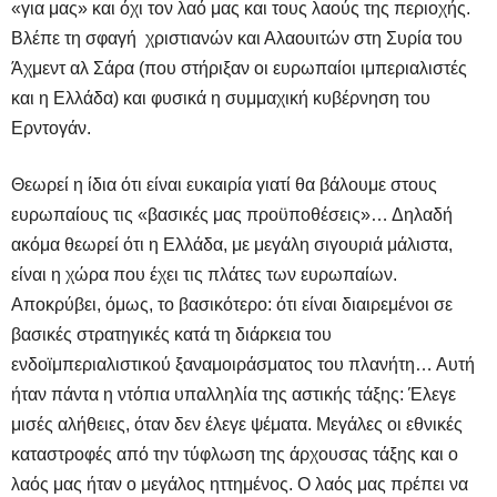
«για μας» και όχι τον λαό μας και τους λαούς της περιοχής.
Βλέπε τη σφαγή χριστιανών και Αλαουιτών στη Συρία του
Άχμεντ αλ Σάρα (που στήριξαν οι ευρωπαίοι ιμπεριαλιστές
και η Ελλάδα) και φυσικά η συμμαχική κυβέρνηση του
Ερντογάν.
Θεωρεί η ίδια ότι είναι ευκαιρία γιατί θα βάλουμε στους
ευρωπαίους τις «βασικές μας προϋποθέσεις»… Δηλαδή
ακόμα θεωρεί ότι η Ελλάδα, με μεγάλη σιγουριά μάλιστα,
είναι η χώρα που έχει τις πλάτες των ευρωπαίων.
Αποκρύβει, όμως, το βασικότερο: ότι είναι διαιρεμένοι σε
βασικές στρατηγικές κατά τη διάρκεια του
ενδοϊμπεριαλιστικού ξαναμοιράσματος του πλανήτη… Αυτή
ήταν πάντα η ντόπια υπαλληλία της αστικής τάξης: Έλεγε
μισές αλήθειες, όταν δεν έλεγε ψέματα. Μεγάλες οι εθνικές
καταστροφές από την τύφλωση της άρχουσας τάξης και ο
λαός μας ήταν ο μεγάλος ηττημένος. Ο λαός μας πρέπει να