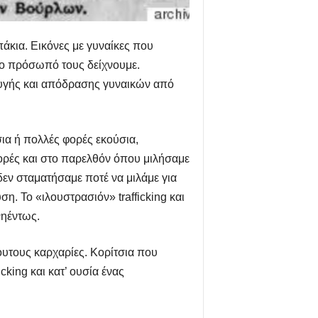
πάκια. Εικόνες με γυναίκες που
το πρόσωπό τους δείχνουμε.
αφυγής και απόδρασης γυναικών από
ια ή πολλές φορές εκούσια,
ρές και στο παρελθόν όπου μιλήσαμε
δεν σταματήσαμε ποτέ να μιλάμε για
η. Το «ιλουστρασιόν» trafficking και
νηέντως.
υτους καρχαρίες. Κορίτσια που
king και κατ’ ουσία ένας