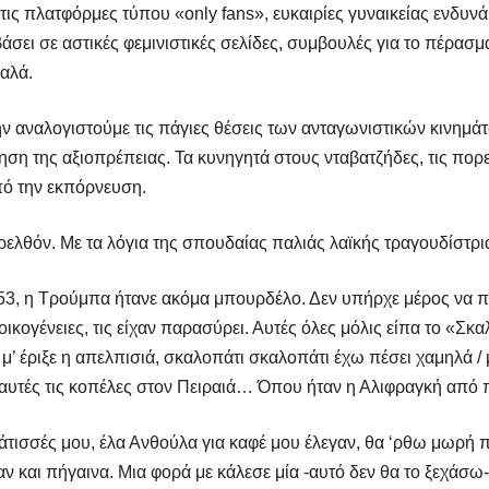
ις πλατφόρμες τύπου «only fans», ευκαιρίες γυναικείας ενδυν
ει σε αστικές φεμινιστικές σελίδες, συμβουλές για το πέρασμ
αλά.
ν αναλογιστούμε τις πάγιες θέσεις των ανταγωνιστικών κινημά
η της αξιοπρέπειας. Τα κυνηγητά στους νταβατζήδες, τις πορείε
πό την εκπόρνευση.
ελθόν. Με τα λόγια της σπουδαίας παλιάς λαϊκής τραγουδίστρι
‘53, η Τρούμπα ήτανε ακόμα μπουρδέλο. Δεν υπήρχε μέρος να π
ικογένειες, τις είχαν παρασύρει. Αυτές όλες μόλις είπα το «Σκαλ
 μ’ έριξε η απελπισιά, σκαλοπάτι σκαλοπάτι έχω πέσει χαμηλά 
με αυτές τις κοπέλες στον Πειραιά… Όπου ήταν η Αλιφραγκή απ
ελάτισσές μου, έλα Ανθούλα για καφέ μου έλεγαν, θα ‘ρθω μωρή 
 και πήγαινα. Μια φορά με κάλεσε μία -αυτό δεν θα το ξεχάσω- 