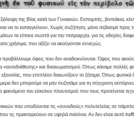
ξάλειψη της Βίας κατά των Γυναικών. Εκπομπές, βιντεάκια, κλι
 και να το καταγγείλουν. Χωρίς συζήτηση, μόνο σεβασμό προς 
άτων τα είπανε σωστά για την πατριαρχία, για τις οδηγίες δι
τα χρήσιμα, που αξίζει να ακούγονται συνεχώς.
α προβάλλουμε όψεις που δεν αναδεικνύονται. Όψεις που ακούσ
α «αυτοδιάθεσης» και δικαιωματισμού. Όπως κάναμε πολλές φο
ης εξουσίας, που επιπλέον διαιωνίζουν το ζήτημα. Όπως φυσικά 
ήμερα δεν μπορούμε να μην συζητάμε για τη σύγχρονη εκπόρνευσ
 το φαινόμενο του εύκολου πλουτισμού που τους προτείνεται τεχ
αικών που υποδύονται τις «συνοδούς» πολυτελείας σε πάμπλο
υ τις πρακτορεύουν σε υψηλά σαλόνια. Αν δεν είναι αυτό traffic