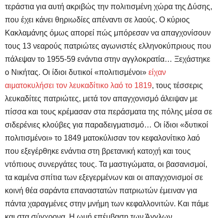
τεράστια για αυτή ακριβώς την πολιτισμένη χώρα της Δύσης,
που έχει κάνει θηριωδίες απέναντι σε λαούς. Ο κύριος
Κακλαμάνης όμως απορεί πώς μπόρεσαν να απαγχονίσουν
τους 13 νεαρούς πατριώτες αγωνιστές ελληνοκύπριους που
πάλεψαν το 1955-59 ενάντια στην αγγλοκρατία… Ξεχάστηκε
ο Νικήτας. Οι ίδιοι δυτικοί «πολιτισμένοι»
είχαν
αιματοκυλήσει τον λευκαδίτικο λαό το 1819
, τους τέσσερις
λευκαδίτες πατριώτες, μετά τον απαγχονισμό άλειψαν με
πίσσα και τους κρέμασαν στα περάσματα της πόλης μέσα σε
σιδερένιες κλούβες για παραδειγματισμό… Οι ίδιοι «δυτικοί
πολιτισμένοι» το 1849 ματοκύλισαν τον κεφαλονίτικο λαό
που εξεγέρθηκε ενάντια στη βρετανική κατοχή και τους
ντόπιους συνεργάτες τους. Τα μαστιγώματα, οι βασανισμοί,
τα καμένα σπίτια των εξεγερμένων και οι απαγχονισμοί σε
κοινή θέα σαράντα επαναστατών πατριωτών έμειναν για
πάντα χαραγμένες στην μνήμη των κεφαλλονιτών. Και πάμε
και στα σύγχρονα. Η ωμή επέμβαση των Άγγλων