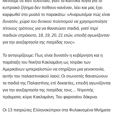
Μένουμε σε κάτι τελευταίο, γιατί τα κάλπικα λόγια για το
κυπριακό ζήτημα δεν πείθουν κανέναν, λέει και μας έχει
καρφωθεί στο μυαλό το παρακάτω: «
Αναρωτιέμαι πώς είναι
δυνατόν, χώρα του δυτικού πολιτισμού να χρησιμοποίησε
τέτοιους τρόπους για να θανατώσει παιδιά, γιατί περί
παιδιών επρόκειτο, 18, 19, 20, 21 ετών, επειδή αγωνίζονταν
για την ανεξαρτησία της πατρίδας τους».
Το αντιγυρίζουμε: Πως είναι δυνατόν η κυβέρνηση και η
παράταξη του Νικήτα Κακλαμάνη ως τσιράκι των
Αμερικάνων ιμπεριαλιστών να στηρίζουν μια γενοκτονία,
αυτήν του παλαιστινιακού λαού; Οι σιωνιστές θανατώνουν
τα παιδιά της Παλαιστίνης επί δεκαετίες, επειδή αγωνίζονται
για την ανεξαρτησία της πατρίδας τους… Ντροπής
πράγματα, κύριε Κακλαμάνη. Του φαρισαίου δάκρυα.
Οι 13 πατριώτες Ελληνοκύπριοι στα Φυλακισμένα Μνήματα