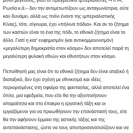
μόνο μεγέθους, γιατί οι πραγματικοί ιμπεριαλιστές –ΗΠΑ,
Ρωσία κ.ά.– δεν την αντιμετωπίζουν ως ανταγωνίστρια, ούτε
καν δυνάμει, αλλά ως πιόνι έναντι της ιμπεριαλιστικής
Κίνας), τότε, σίγουρα, έχει «πήλινα πόδια». Και αν το ζήτημα
των καστών είναι το ένα της πόδι, το εθνικό ζήτημα είναι το
άλλο. Γιατί η κατ’ ευφημισμόν (και αντικομμουνισμόν)
«μεγαλύτερη δημοκρατία στον κόσμο» δεν αποτελεί παρά τη
μεγαλύτερη φυλακή εθνών και εθνοτήτων στον κόσμο.
Πεποίθησή μας είναι ότι το εθνικό ζήτημα δεν είναι αταξικό ή
διαταξικό, δεν έχει σχέση με εθνικισμό και ιδέες
περιορισμένες στη σφαίρα της φαντασίας, αλλά αποτελεί ένα
όπλο, μια εφεδρεία, που είτε θα την αξιοποιήσουν
απαραίτητα και στο έπακρο η εργατική τάξη και οι
εργαζόμενοι για να προωθήσουν την επανάστασή τους, είτε
θα την αφήσουν έρμαιο της αστικής τάξης και της
αντεπανάστασης, ώστε να τους αποπροσανατολίζουν και να