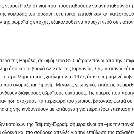
σερις νεαροί Παλαιστίνιοι που προσπαθούσαν να αντισταθούν στ
της κοιλάδας του Ιορδάνη, οι έποικοι επιτέθηκαν και κατέστρεψ
της ρωμαϊκής εποχής, εξακολουθεί να παρέχει νερό σε εκατοντά
ψίπεδα της Ραμάλα, σε υψόμετρο 850 μέτρων πάνω από την επιφ
ήμ όσο και τα βουνά Αλ-Σαλτ της Ιορδανίας. Οι χριστιανοί κάτοι
 Τα προβλήματά τους ξεκίνησαν το 1977, όταν η ισραηλινή κυβ
ό που ονομάζεται Ριμονίμ. Μεγάλες γεωργικές εκτάσεις αφαιρέ
υνδέουν διάφορους εβραϊκούς οικισμούς. Τις ημέρες που προ
είχαν ήδη στοχεύσει τα περίχωρα του χωριού, βάζοντας φωτιά σε 
νιακής γης κινδυνεύουν με κατάσχεση για περαιτέρω επέκταση 
ν κατοίκων της Ταϊμπέχ-Εφραίμ σήμερα είναι ότι –με την παγκ
 ολοένα και πιο σοβαρές απειλές για την επιβίωση της παλαιότ