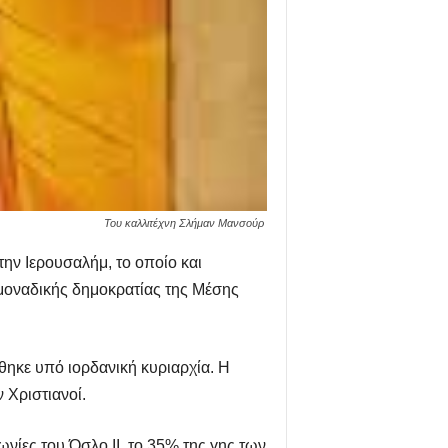
Του καλλιτέχνη Σλήμαν Μανσούρ
ην Ιερουσαλήμ, το οποίο και
 «μοναδικής δημοκρατίας της Μέσης
θηκε υπό ιορδανική κυριαρχία. Η
 Χριστιανοί.
νίες του Όσλο ΙΙ, το 35% της γης των