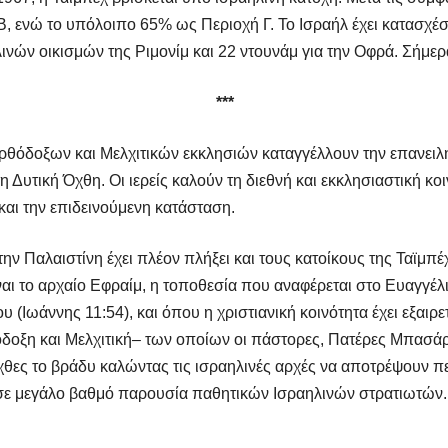
, ενώ το υπόλοιπο 65% ως Περιοχή Γ. Το Ισραήλ έχει κατασχέσ
ινών οικισμών της Ριμονίμ και 22 ντουνάμ για την Οφρά. Σήμερα
***
νορθόδοξων και Μελχιτικών εκκλησιών καταγγέλλουν την επανει
 Δυτική Όχθη. Οι ιερείς καλούν τη διεθνή και εκκλησιαστική κο
και την επιδεινούμενη κατάσταση.
ην Παλαιστίνη έχει πλέον πλήξει και τους κατοίκους της Ταϊμπέ
ναι το αρχαίο Εφραίμ, η τοποθεσία που αναφέρεται στο Ευαγγέλ
(Ιωάννης 11:54), και όπου η χριστιανική κοινότητα έχει εξαιρετ
θόδοξη και Μελχιτική– των οποίων οι πάστορες, Πατέρες Μπασά
θες το βράδυ καλώντας τις ισραηλινές αρχές να αποτρέψουν πε
α σε μεγάλο βαθμό παρουσία παθητικών Ισραηλινών στρατιωτών.