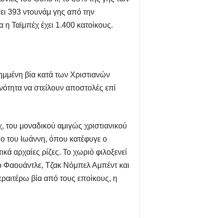
ει 393 ντουνάμ γης από την
 η Ταϊμπέχ έχει 1.400 κατοίκους.
λημμένη βία κατά των Χριστιανών
ινότητα να στείλουν αποστολές επί
χ, του μοναδικού αμιγώς χριστιανικού
ιο του Ιωάννη, όπου κατέφυγε ο
ικά αρχαίες ρίζες. Το χωριό φιλοξενεί
ρ Φαουάντλε, Τζακ Νόμπελ Αμπέντ και
ραιτέρω βία από τους εποίκους, η