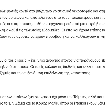
λε φωτιές κοντά στο βυζαντινό χριστιανικό νεκροταφείο και στη
ό τον 5ο αιώνα και αποτελεί έναν από τους παλαιότερους και π
υτές οι εμπρηστικές επιθέσεις έρχονται μετά από μια σειρά βία
κλιμακωθεί τις τελευταίες εβδομάδες. Οι έποικοι έχουν επίσης 
ζουν τους αγρότες να έχουν πρόσβαση και να καλλιεργούν τη γη
ν οι τρεις ιερείς, «έχει γίνει ανοιχτός στόχος για παράνομους 
ινού στρατού». Οι ιερείς καλούν τις διεθνείς και εκκλησιαστικ
 ζημιές και την αυξανόμενη επιδείνωση της κατάστασης.
τία των εποίκων έχει στοχεύσει όχι μόνο την Ταϊμπέχ, αλλά και
 το Έιν Σάμια και το Κουφρ Μαλίκ, όπου οι έποικοι έχουν βάλει