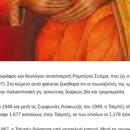
ράφου και θεολόγου ανταποκριτή Ρομπέρτο Σετέρα, που ζει στ
7). Στο κείμενο αυτό φαίνεται ξεκάθαρα ότι οι σιωναζιστές της
ν παλαιστινιακή γη, ασκώντας διαρκώς βία και τρομοκρατία.
1948 και μετά τις Συμφωνίες Ανακωχής του 1949, η Ταϊμπέχ τέ
ψε 1.677 κατοίκους στην Ταϊμπέχ, εκ των οποίων οι 1.176 ήταν
67, η Ταϊμπέχ βρίσκεται υπό ισραηλινή κατοχή. Μετά τις συμφω