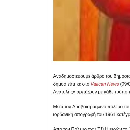
Αναδημοσιεύουμε άρθρο του δημοσιογ
δημοσιεύτηκε στο
Vatican News
(09/0
Ανατολής» αρπάζουν με κάθε τρόπο τη
Μετά τον Αραβοϊσραηλινό πόλεμο του 
ιορδανική απογραφή του 1961 κατέγρα
Από τον Πόλεμο των Έξι Ημερών το 19