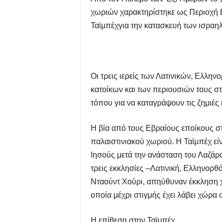
χωριών χαρακτηρίστηκε ως Περιοχή Β
Ταϊμπέχγια την κατασκευή των ισραηλ
Οι τρεις ιερείς των Λατινικών, Ελλη
κατοίκων και των περιουσιών τους στη
τόπου για να καταγράψουν τις ζημιές 
Η βία από τους Εβραίους εποίκους στ
παλαιστινιακού χωριού. Η Ταϊμπέχ εί
Ιησούς μετά την ανάσταση του Λαζάρου 
τρεις εκκλησίες –Λατινική, Ελληνορ
Νταούντ Χούρι, απηύθυναν έκκληση χ
οποία μέχρι στιγμής έχει λάβει χώρ
Η επίθεση στην Ταϊμπέχ