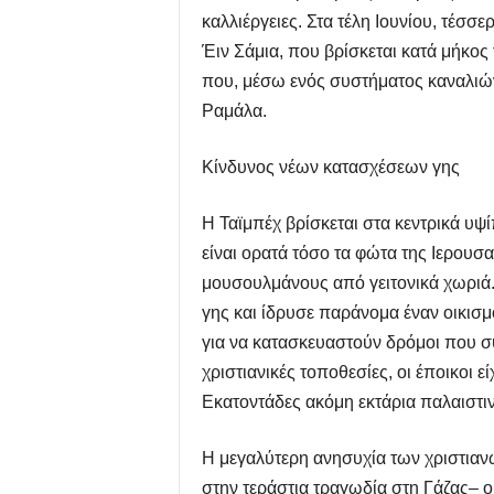
καλλιέργειες. Στα τέλη Ιουνίου, τέσ
Έιν Σάμια, που βρίσκεται κατά μήκος 
που, μέσω ενός συστήματος καναλιών 
Ραμάλα.
Κίνδυνος νέων κατασχέσεων γης
Η Ταϊμπέχ βρίσκεται στα κεντρικά υ
είναι ορατά τόσο τα φώτα της Ιερουσαλ
μουσουλμάνους από γειτονικά χωριά.
γης και ίδρυσε παράνομα έναν οικισμ
για να κατασκευαστούν δρόμοι που σ
χριστιανικές τοποθεσίες, οι έποικοι 
Εκατοντάδες ακόμη εκτάρια παλαιστι
Η μεγαλύτερη ανησυχία των χριστιανώ
στην τεράστια τραγωδία στη Γάζας– οι