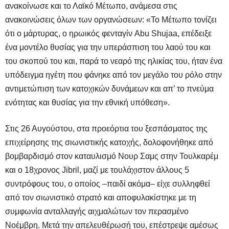
ανακοίνωσε και το Λαϊκό Μέτωπο, ανάμεσα στις
ανακοινώσεις όλων των οργανώσεων: «Το Μέτωπο τονίζει
ότι ο μάρτυρας, ο ηρωικός φενταγίν Abu Shujaa, επέδειξε
ένα μοντέλο θυσίας για την υπεράσπιση του λαού του και
του σκοπού του και, παρά το νεαρό της ηλικίας του, ήταν ένα
υπόδειγμα ηγέτη που φάνηκε από τον μεγάλο του ρόλο στην
αντιμετώπιση των κατοχικών δυνάμεων και απ’ το πνεύμα
ενότητας και θυσίας για την εθνική υπόθεση».
Στις 26 Αυγούστου, στα προεόρτια του ξεσπάσματος της
επιχείρησης της σιωνιστικής κατοχής, δολοφονήθηκε από
βομβαρδισμό στον καταυλισμό Νουρ Σαμς στην Τουλκαρέμ
και ο 18χρονος Jibril, μαζί με τουλάχιστον άλλους 5
συντρόφους του, ο οποίος –παιδί ακόμα– είχε συλληφθεί
από τον σιωνιστικό στρατό και αποφυλακίστηκε με τη
συμφωνία ανταλλαγής αιχμαλώτων τον περασμένο
Νοέμβρη. Μετά την απελευθέρωσή του, επέστρεψε αμέσως