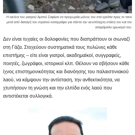
Η εικόνα του γιατρού Αμπού Σαφίγια να προχωράει μόνος του στα ερείπια προς το τανκ
μετά από διαταγή του στρατού καταγράφει για πάντα την ανυπόταχτη στάση του και τον
απαράμιλλο ηρωισμό του.
Δεν είναι τυχαίες οι δολοφονίες που διαπράττουν οι σιωναζί
στη Γάζα. Στοχεύουν συστηματικά τους πυλώνες κάθε
επιστήμης – είτε είναι γιατροί, ακαδημαϊκοί, συγγραφείς,
ποιητές, ζωγράφοι, ιστορικοί κλπ. Θέλουν να σβήσουν κάθε
ίχνος επιστημονικότητας και διανόησης του παλαιστινιακού
λαού, να κάμψουν την αντίσταση, την ανθεκτικότητα, να
χτυπήσουν τη γνώση και την ελπίδα ενός λαού που
αντιστέκεται συλλογικά.