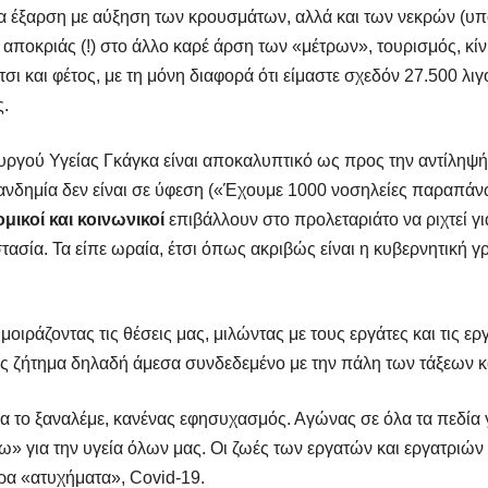
 νέα έξαρση με αύξηση των κρουσμάτων, αλλά και των νεκρών (υ
ς αποκριάς (!) στο άλλο καρέ άρση των «μέτρων», τουρισμός, κ
τσι και φέτος, με τη μόνη διαφορά ότι είμαστε σχεδόν 27.500 λ
ς.
γού Υγείας Γκάγκα είναι αποκαλυπτικό ως προς την αντίληψή τ
πανδημία δεν είναι σε ύφεση («Έχουμε 1000 νοσηλείες παραπάν
μικοί και κοινωνικοί
επιβάλλουν στο προλεταριάτο να ριχτεί γι
ασία. Τα είπε ωραία, έτσι όπως ακριβώς είναι η κυβερνητική γρ
ιράζοντας τις θέσεις μας, μιλώντας με τους εργάτες και τις ερ
Ως ζήτημα δηλαδή άμεσα συνδεδεμένο με την πάλη των τάξεων κα
ι θα το ξαναλέμε, κανένας εφησυχασμός. Αγώνας σε όλα τα πεδία
» για την υγεία όλων μας. Οι ζωές των εργατών και εργατριών
όρα «ατυχήματα»,
Covid
-19.