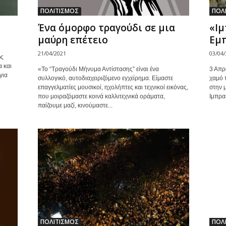
ΠΟΛΙΤΙΣΜΟΣ
ΠΟΛ
Ένα όμορφο τραγούδι σε μια
«Ιμ
μαύρη επέτειο
Εμπ
21/04/2021
03/04
ως
α και
«Το “Τραγούδι Μήνυμα Αντίστασης” είναι ένα
3 Απρ
για
συλλογικό, αυτοδιαχειριζόμενο εγχείρημα. Είμαστε
χαμό 
επαγγελματίες μουσικοί, ηχολήπτες και τεχνικοί εικόνας,
στην 
που μοιραζόμαστε κοινά καλλιτεχνικά οράματα,
Ιμπραή
παίζουμε μαζί, κινούμαστε...
ΠΟΛΙΤΙΣΜΟΣ
ΠΟΛ