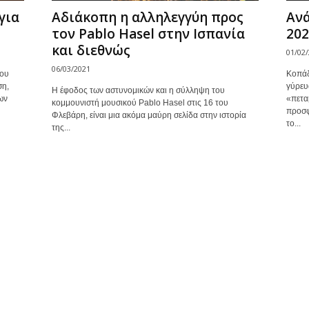
για
Αδιάκοπη η αλληλεγγύη προς
Ανά
τον Pablo Hasel στην Ισπανία
202
και διεθνώς
01/02
06/03/2021
του
Κοπάδ
ση,
γύρευ
Η έφοδος των αστυνομικών και η σύλληψη του
ων
«πετα
κομμουνιστή μουσικού Pablo Hasel στις 16 του
προσφ
Φλεβάρη, είναι μια ακόμα μαύρη σελίδα στην ιστορία
το...
της...