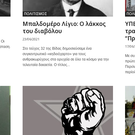
ΠΟΛΙΤΙΣΜΟΣ
ΠΟΛ
Μπαλδομέρο Λίγιο: Ο λάκκος
ΥΠΕ
του διαβόλου
τρα
“Πρ
23/06/2021
 Οι
17/06
ίσταση.
Στο τεύχος 32 της Βίδας δημοσιεύσαμε ένα
συγκεντρωτικό «κηδειόχαρτο» για τους
Με συ
ανθρακωρύχους στα ορυχεία σε όλο τα κόσμο για την
πρώτο
τελευταία δεκαετία. Ο τίτλος...
Περιλ
περίο