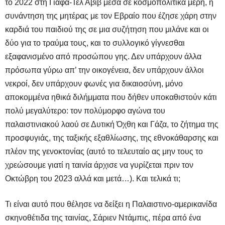
το 2022 στη Γιάφα-Τελ Αβίβ μέσα σε κοσμοπολίτικα μέρη, η
συνάντηση της μητέρας με τον Εβραίο που έζησε χάρη στην
καρδιά του παιδιού της σε μια συζήτηση που μιλάνε και οι
δύο για το τραύμα τους, και το συλλογικό γίγνεσθαι
εξαφανισμένο από προσώπου γης. Δεν υπάρχουν άλλα
πρόσωπα γύρω απ’ την οικογένεια, δεν υπάρχουν άλλοι
νεκροί, δεν υπάρχουν φωνές για δικαιοσύνη, μόνο
αποκομμένα ηθικά διλήμματα που δήθεν υποκαθιστούν κάτι
πολύ μεγαλύτερο: τον πολύμορφο αγώνα του
παλαιστινιακού λαού σε Δυτική Όχθη και Γάζα, το ζήτημα της
προσφυγιάς, της ταξικής εξαθλίωσης, της εθνοκάθαρσης και
πλέον της γενοκτονίας (αυτό το τελευταίο ας μην τους το
χρεώσουμε γιατί η ταινία άρχισε να γυρίζεται πριν τον
Οκτώβρη του 2023 αλλά και μετά…). Και τελικά τι;
Τι είναι αυτό που θέλησε να δείξει η Παλαιστινο-αμερικανίδα
σκηνοθέτιδα της ταινίας, Σάριεν Ντάμπις, πέρα από ένα