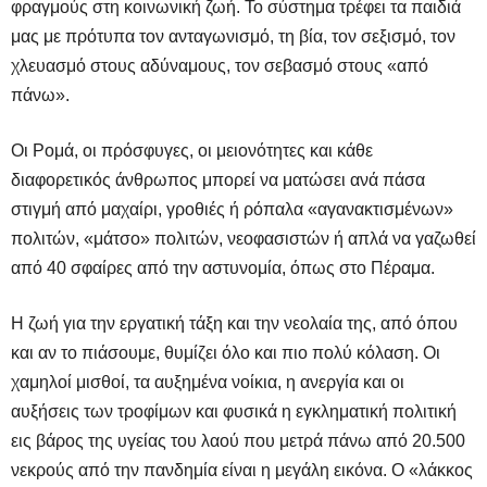
φραγμούς στη κοινωνική ζωή. Το σύστημα τρέφει τα
παιδιά
μας με πρότυπα τον ανταγωνισμό, τη βία, τον σεξισμό, τον
χλευασμό στους αδύναμους, τον σεβασμό στους «από
πάνω».
Οι Ρομά, οι πρόσφυγες, οι μειονότητες και κάθε
διαφορετικός άνθρωπος μπορεί να ματώσει ανά πάσα
στιγμή από μαχαίρι, γροθιές ή ρόπαλα «αγανακτισμένων»
πολιτών, «μάτσο» πολιτών, νεοφασιστών ή απλά να γαζωθεί
από 40 σφαίρες από την αστυνομία, όπως στο Πέραμα.
Η ζωή για την εργατική τάξη και την νεολαία της, από όπου
και αν το πιάσουμε, θυμίζει όλο και πιο πολύ κόλαση. Οι
χαμηλοί μισθοί, τα αυξημένα νοίκια, η ανεργία και οι
αυξήσεις των τροφίμων και φυσικά η εγκληματική πολιτική
εις βάρος της υγείας του λαού που μετρά πάνω από 20.500
νεκρούς από την πανδημία είναι η μεγάλη εικόνα. Ο «λάκκος