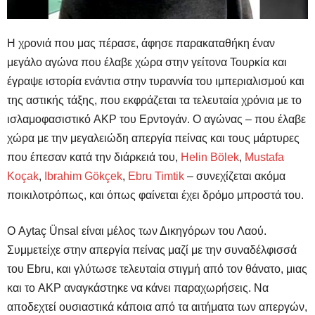
Η χρονιά που μας πέρασε, άφησε παρακαταθήκη έναν
μεγάλο αγώνα που έλαβε χώρα στην γείτονα Τουρκία και
έγραψε ιστορία ενάντια στην τυραννία του ιμπεριαλισμού και
της αστικής τάξης, που εκφράζεται τα τελευταία χρόνια με το
ισλαμοφασιστικό
AKP
του Ερντογάν. Ο αγώνας – που έλαβε
χώρα με την μεγαλειώδη απεργία πείνας και τους μάρτυρες
που έπεσαν κατά την διάρκειά του,
Η
elin
B
ö
lek
,
Mustafa
Ko
ç
ak
,
Ibrahim
G
ö
k
ç
ek
,
Ebru
Timtik
– συνεχίζεται ακόμα
ποικιλοτρόπως, και όπως φαίνεται έχει δρόμο μπροστά του.
Ο Aytaç Ünsal είναι μέλος των Δικηγόρων του Λαού.
Συμμετείχε στην απεργία πείνας μαζί με την συναδέλφισσά
του
Ebru
, και γλύτωσε τελευταία στιγμή από τον θάνατο, μιας
και το
AKP
αναγκάστηκε να κάνει παραχωρήσεις. Να
αποδεχτεί ουσιαστικά κάποια από τα αιτήματα των απεργών,