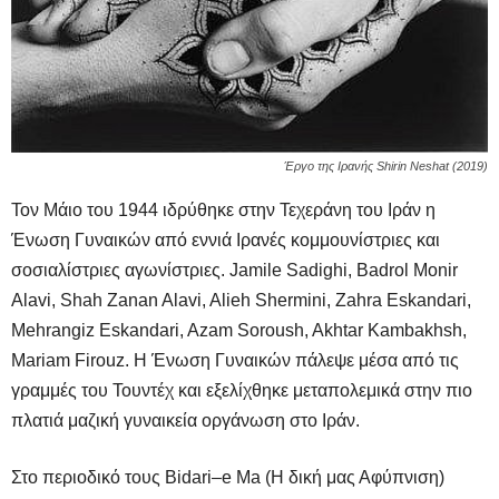
Έργο της Ιρανής Shirin Neshat (2019)
Τον Μάιο του 1944 ιδρύθηκε στην Τεχεράνη του Ιράν η
Ένωση Γυναικών από εννιά Ιρανές κομμουνίστριες και
σοσιαλίστριες αγωνίστριες.
Jamile Sadighi, Badrol Monir
Alavi, Shah Zanan Alavi, Alieh Shermini, Zahra Eskandari,
Mehrangiz Eskandari, Azam Soroush, Akhtar Kambakhsh,
Mariam Firouz.
Η Ένωση Γυναικών πάλεψε μέσα από τις
γραμμές του Τουντέχ και εξελίχθηκε μεταπολεμικά στην πιο
πλατιά μαζική γυναικεία οργάνωση στο Ιράν.
Στο περιοδικό τους
Bidari
–
e
Ma
(Η δική μας Αφύπνιση)