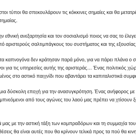
στοι τύποι θα σπεκουλάρουν τις κόκκινες σημαίες και θα μετατρ
σημαίας.
 εθνική ανεξαρτησία και τον σοσιαλισμό ποιος να σας το έλεγε 
από αριστερούς σαλτιμπάγκους του συστήματος και της εξουσία
 τα καπνογόνα δεν κράτησαν παρά μόνο, για να πάρει πλάνα ο σκ
νοι για τις υπηρεσίες αυτής της αριστεράς… Ένας πολιτικός χώ
νος στο αστικό παιχνίδι που αβαντάρει τα καπιταλιστικά συμφ
ι μια δύσκολη εποχή για την ανασυγκρότηση. Ένας ανήφορος με α
μπνεόμενοι από τους αγώνες του λαού μας πρέπει να χτίσουν ξ
ά μας με την αστική τάξη των κομπραδόρων και τη συμμαχία του
έσεις θα είναι αυτές που θα κρίνουν τελικά προς τα πού θα κιν