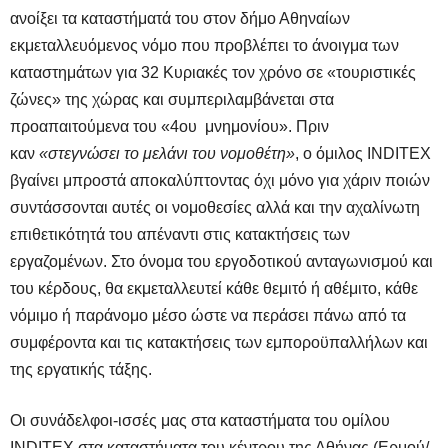
ανοίξει τα καταστήματά του στον δήμο Αθηναίων
εκμεταλλευόμενος νόμο που προβλέπει το άνοιγμα των
καταστημάτων για 32 Κυριακές τον χρόνο σε «τουριστικές
ζώνες» της χώρας και συμπεριλαμβάνεται στα
προαπαιτούμενα του «4ου μνημονίου». Πριν
καν
«στεγνώσει το μελάνι του νομοθέτη»
, ο όμιλος INDITEX
βγαίνει μπροστά αποκαλύπτοντας όχι μόνο για χάριν ποιών
συντάσσονται αυτές οι νομοθεσίες αλλά και την αχαλίνωτη
επιθετικότητά του απέναντι στις κατακτήσεις των
εργαζομένων. Στο όνομα του εργοδοτικού ανταγωνισμού και
του κέρδους, θα εκμεταλλευτεί κάθε θεμιτό ή αθέμιτο, κάθε
νόμιμο ή παράνομο μέσο ώστε να περάσει πάνω από τα
συμφέροντα και τις κατακτήσεις των εμποροϋπαλλήλων και
της εργατικής τάξης.
Οι συνάδελφοι-ισσές μας στα καταστήματα του ομίλου
INDITEX στα καταστήματα του κέντρου της Αθήνας (Ερμού/