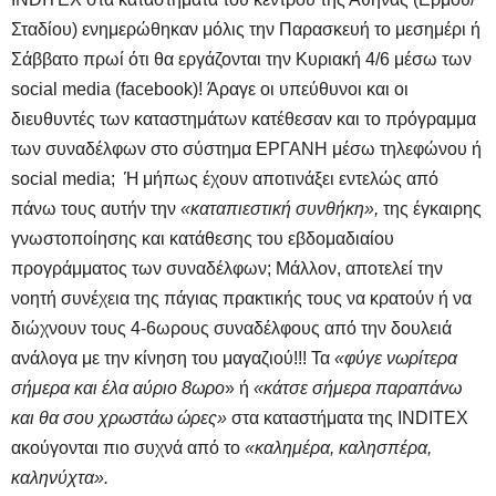
Σταδίου) ενημερώθηκαν μόλις την Παρασκευή το μεσημέρι ή
Σάββατο πρωί ότι θα εργάζονται την Κυριακή 4/6 μέσω των
social media (facebook)! Άραγε οι υπεύθυνοι και οι
διευθυντές των καταστημάτων κατέθεσαν και το πρόγραμμα
των συναδέλφων στο σύστημα ΕΡΓΑΝΗ μέσω τηλεφώνου ή
social media; Ή μήπως έχουν αποτινάξει εντελώς από
πάνω τους αυτήν την
«καταπιεστική συνθήκη»,
της έγκαιρης
γνωστοποίησης και κατάθεσης του εβδομαδιαίου
προγράμματος των συναδέλφων; Μάλλον, αποτελεί την
νοητή συνέχεια της πάγιας πρακτικής τους να κρατούν ή να
διώχνουν τους 4-6ωρους συναδέλφους από την δουλειά
ανάλογα με την κίνηση του μαγαζιού!!! Τα
«φύγε νωρίτερα
σήμερα και έλα αύριο 8ωρο
» ή
«κάτσε σήμερα παραπάνω
και θα σου χρωστάω ώρες»
στα καταστήματα της INDΙTEX
ακούγονται πιο συχνά από το
«καλημέρα, καλησπέρα,
καληνύχτα».