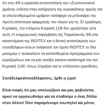
Αν στις 4/6 η εργατική κινητοποίηση του
«Συντονιστικού
Δράσης ενάντια στην κατάργηση της κυριακάτικης αργίας και
τα απελευθερωμένα ωράρια»
κατάφερε να μπλοκάρει την
πρώτη απόπειρα εφαρμογής του νόμου για τις 32 εργάσιμες
Κυριακές, την επόμενη Κυριακή 11/6 δεν χρειάστηκε ούτε
αυτό. Η ενημερωτική παρέμβαση της Παρασκευής 9/6 στα
καταστήματα της INDITEX και η θετική ανταπόκριση των
συναδέλφων-ισσων ανάγκασε τον όμιλο INDITEX το ίδιο
μεσημέρι ν’ ανακαλέσει τα κατατεθειμένα προγράμματα των
εργαζομένων και να μην ανοίξει κανένα κατάστημά του την
Κυριακή 11/6!, όπως έπραξαν και οι υπόλοιποι εργοδότες.
Συνάδελφοι/συναδέλφισσες, ήρθε η ώρα!
Ε
ίναι σαφές ότι μας υπολογίζουν και μας φοβούνται,
αρκεί να οργανωθούμε και να σταθούμε ο ένας δίπλα
στον άλλον! Όσο παραμένουμε σιωπηλοί και μόνοι,