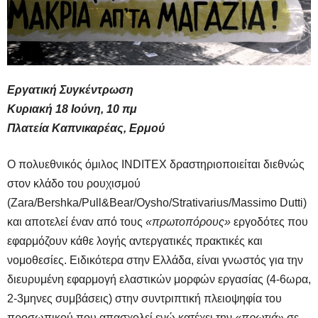
Εργατική Συγκέντρωση
Κυριακή 18 Ιούνη, 10 πμ
Πλατεία Καπνικαρέας, Ερμού
Ο πολυεθνικός όμιλος INDITEX δραστηριοποιείται διεθνώς
στον κλάδο του ρουχισμού
(Zara/Bershka/Pull&Bear/Oysho/Strativarius/Massimo Dutti)
και αποτελεί έναν από τους
«πρωτοπόρους»
εργοδότες που
εφαρμόζουν κάθε λογής αντεργατικές πρακτικές και
νομοθεσίες. Ειδικότερα στην Ελλάδα, είναι γνωστός για την
διευρυμένη εφαρμογή ελαστικών μορφών εργασίας (4-6ωρα,
2-3μηνες συμβάσεις) στην συντριπτική πλειοψηφία του
προσωπικού που απασχολεί ενώ κατέχει την
«πρωτιά»
σε