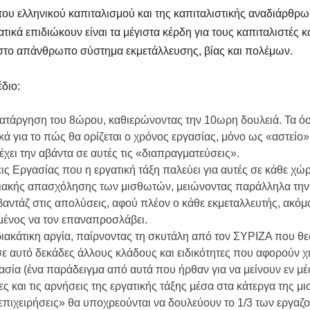
 του ελληνικού καπιταλισμού και της καπιταλιστικής αναδιάρθρω
τικά επιδιώκουν είναι τα μέγιστα κέρδη για τους καπιταλιστές 
ς στο απάνθρωπο σύστημα εκμετάλλευσης, βίας και πολέμων.
διο:
κατάργηση του 8ώρου, καθιερώνοντας την 10ωρη δουλειά. Τα όσ
ά για το πώς θα ορίζεται ο χρόνος εργασίας, μόνο ως «αστείο
χει την αβάντα σε αυτές τις «διαπραγματεύσεις».
ις Εργασίας που η εργατική τάξη παλεύει για αυτές σε κάθε χώ
ριακής απασχόλησης των μισθωτών, μειώνοντας παράλληλα την
αβαντάζ στις απολύσεις, αφού πλέον ο κάθε εκμεταλλευτής, ακό
μένος να τον επαναπροσλάβει.
ιακάτικη αργία, παίρνοντας τη σκυτάλη από τον ΣΥΡΙΖΑ που θε
σε αυτό δεκάδες άλλους κλάδους και ειδικότητες που αφορούν χ
σία (ένα παράδειγμα από αυτά που ήρθαν για να μείνουν εν μ
ες και τις αρνήσεις της εργατικής τάξης μέσα στα κάτεργα της 
 επιχειρήσεις» θα υποχρεούνται να δουλεύουν το 1/3 των εργ