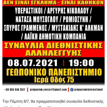
Tην Πέμπτη 8/7, θα πραγματοποιηθεί συναυλία διεθνιστικής