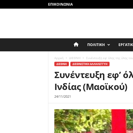
ΕΠΙΚΟΙΝΩΝΊΑ
P
Α
ΠΟΛΙΤΙΚΗ
ΕΡΓΑΤΙ
r
o
Ρ
Αρχική
ΔΙΕΘΝΗ
Συνέντευξη εφ’ όλης της ύλης τ
l
ΔΙΕΘΝΗ
ΔΙΕΘΝΙΣΤΙΚΗ ΑΛΛΗΛΕΓΓΥΗ
e
Χ
Συνέντευξη εφ’ ό
t
c
Ινδίας (Μαοϊκού)
Ι
o
n
24/11/2021
Κ
n
e
Η
c
t