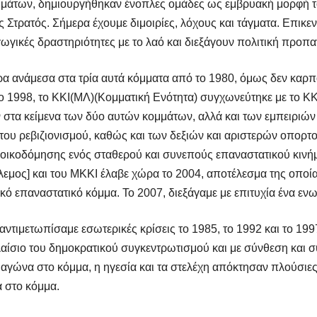
ημάτων, δημιουργήθηκαν ένοπλες ομάδες ως εμβρυακή μορφή το
 Στρατός. Σήμερα έχουμε διμοιρίες, λόχους και τάγματα. Επικε
ωγικές δραστηριότητες με το λαό και διεξάγουν πολιτική προπ
ώρα ανάμεσα στα τρία αυτά κόμματα από το 1980, όμως δεν κ
 Το 1998, το ΚΚΙ(ΜΛ)(Κομματική Ενότητα) συγχωνεύτηκε με το Κ
στα κείμενα των δύο αυτών κομμάτων, αλλά και των εμπειριών 
ου ρεβιζιονισμού, καθώς και των δεξιών και αριστερών οπορτο
ς οικοδόμησης ενός σταθερού και συνεπούς επαναστατικού κινή
εμος] και του ΜΚΚΙ έλαβε χώρα το 2004, αποτέλεσμα της οποία
κό επαναστατικό κόμμα. Το 2007, διεξάγαμε με επιτυχία ένα ενω
αντιμετωπίσαμε εσωτερικές κρίσεις το 1985, το 1992 και το 199
λαίσιο του δημοκρατικού συγκεντρωτισμού και με σύνθεση και 
αγώνα στο κόμμα, η ηγεσία και τα στελέχη απόκτησαν πλούσιες ε
α στο κόμμα.