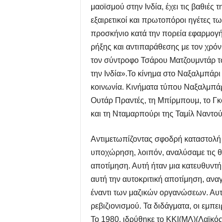
μαοϊσμού στην Ινδία, έχει τις βαθιές 
εξαιρετικοί και πρωτοπόροι ηγέτες τ
προσκήνιο κατά την πορεία εφαρμογή
ρήξης και αντιπαράθεσης με τον χρόν
τον σύντροφο Τσάρου Ματζουμντάρ το
την Ινδία».Το κίνημα στο Ναξαλμπάρι
κοινωνία. Κινήματα τύπου Ναξαλμπάρ
Ουτάρ Πραντές, τη Μπίρμπουμ, το Γ
και τη Νταμαρπούρι της Ταμίλ Ναντού
Αντιμετωπίζοντας σφοδρή καταστολή 
υποχώρηση, λοιπόν, αναλύσαμε τις θε
αποτίμηση. Αυτή ήταν μια κατευθυντή
αυτή την αυτοκριτική αποτίμηση, ανα
έναντι των μαζικών οργανώσεων. Αυτέ
ρεβιζιονισμού. Τα διδάγματα, οι εμπ
Το 1980, ιδρύθηκε το ΚΚΙ(ΜΛ)(Λαϊκό