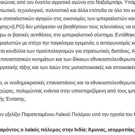
 αιώνας από τον ένοπλο αγροτικό αγώνα στο Ναξαλμπάρι. Υπάρ
ατιωτικό, τεχνολογικό, πολιτιστικό και άλλα επίπεδα σε όλο τον
 σοσιαλιστικών αγορών στις οικονομίες των ιμπεριαλιστών και
ησης»(
LPG) δεν μπόρεσαν να βοηθήσουν τους τελευταίους να α
ω οι βασικές αντιθέσεις στο ιμπεριαλιστικό σύστημα. Εντάθηκα
εριαλιστών με στόχο την παγκόσμια ηγεμονία, ο ανταγωνισμός κ
α κονδύλια των προϋπολογισμών για στρατιωτικές δαπάνες. Από
παναστατικών κινημάτων και των δίκαιων εθνικοαπελευθερωτικ
ργατικής τάξης και των λαών στις μισοαποικιακές και αποικιακέ
 οι νεοδημοκρατικές επαναστάσεις και τα εθνικοαπελευθερωτικ
ς χώρες, πολεμώντας ενάντια στην υποστηριζόμενη από τους ιμ
ής Έντασης.
εν εξελίξει Παρατεταμένου Λαϊκού Πολέμου υπό την ηγεσία του 
παρόντος ο λαϊκός πόλεμος στην Ινδία; Άμυνας, ισορροπίας