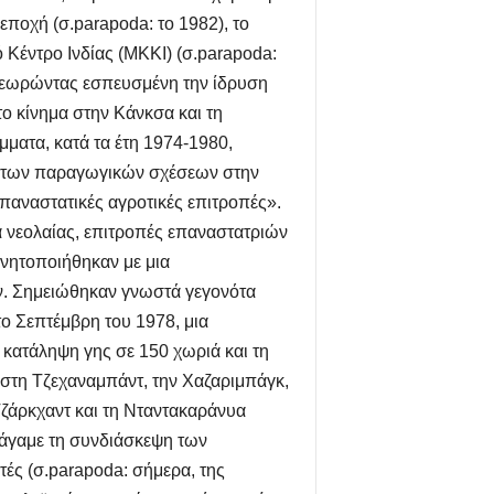
 εποχή (σ.
parapoda: το 1982), το
Κέντρο Ινδίας (ΜΚΚΙ) (σ.
parapoda:
 θεωρώντας εσπευσμένη την ίδρυση
ο κίνημα στην Κάνκσα και τη
μματα, κατά τα έτη 1974-1980,
ρα των παραγωγικών σχέσεων στην
παναστατικές αγροτικές επιτροπές».
 νεολαίας, επιτροπές επαναστατριών
ινητοποιήθηκαν με μια
ν. Σημειώθηκαν γνωστά γεγονότα
το Σεπτέμβρη του 1978, μια
κατάληψη γης σε 150 χωριά και τη
 στη Τζεχαναμπάντ, την Χαζαριμπάγκ,
Τζάρκχαντ και τη Νταντακαράνυα
εξάγαμε τη συνδιάσκεψη των
ές (σ.
parapoda: σήμερα, της