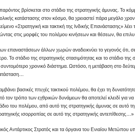
 παρόντος βρίσκεται στο στάδιο της στρατηγικής άμυνας. Το κόμ
νολικής κατάστασης στον κόσμο, θα χρειαστεί πάρα μεγάλο χρο
ίμενο «Στρατηγική και τακτική της Ινδικής Επανάστασης» λέει 
ώντας στις μορφές του πολέμου κινήσεων και θέσεων, θα επιλυ
ων επαναστάσεων άλλων χωρών αναδεικνύει το γεγονός ότι, σε
ρο. Το στάδιο της στρατηγικής στασιμότητας και το στάδιο της 
συντομότερο χρονικό διάστημα. Ωστόσο, η μετάβαση στο δεύτερο
 κατάσταση…
μβάνει βασικές πτυχές τακτικού πολέμου, θα έχει τη δυνατότητα
υτό τον τρόπο των εχθρικών δυνάμεων θα αποτελεί κλειδί για να
τάδιο του πολέμου, από αυτό της στρατηγικής άμυνας σε αυτό τ
τρατηγικής ισορροπίας σε αυτό της στρατηγικής αντεπίθεσης…»
ικός Αντάρτικος Στρατός και τα όργανα του Ενιαίου Μετώπου υπ