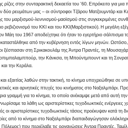
της ρίζες στην συνταρακτική δεκαετία του ’60. Επρόκειτο για μια
ων δύο ρευμάτων μας – οι σύντροφοι Τζάρου Ματζουμντάρ και Κα
ς του μαρξισμού-λενινισμού-μαοϊσμού στις συγκεκριμένες συνθ
ιο ρεβιζιονισμό του ΚΚΙ και του ΚΚΙ(Μαρξιστικού). Η μεγάλη ε
ν Μάη του 1967 αποδείχτηκε ότι ήταν το εγερτήριο σάλπισμα τ
 καταστάλθηκε από την κυβέρνηση εντός λίγων μηνών. Ωστόσο, ε
ι ξέσπασαν στη Σρικακουλάμ της Άντρα Πραντές, τη Μουσαχάρι
κοπιμπαλαμππούρ, την Κάνκσα, τη Μπούντμπουντ και τη Σονρα
 και την Κεράλα.
και εξαιτίας λαθών στην τακτική, το κίνημα υποχρεώθηκε σε 
τικές και αρνητικές πτυχές του κινήματος στο Ναξαλμπάρι. Προ
ρια γραμμή για το κίνημα, το οποίο ανέκαμψε μετά από αυτή τ
γνωρίσαμε τα λάθη ως αριστερίστικες τυχοδιωκτικές ενέργειες χ
ς οι αριστερίστικες τυχοδιωκτικές τάσεις προέκυψαν κατά τη δι
ειρίες από το κίνημα στο Ναξαλμπάρι διαπαιδαγώγησαν ολόκληρ
ς Πόλεμος) που περιέλαβε τις οργανώσεις Άντρα Πραντές, Ταμί