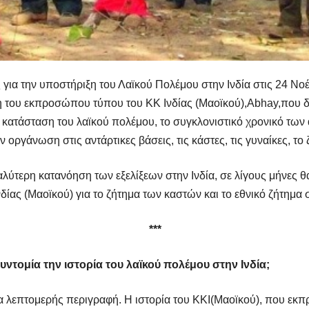
για την υποστήριξη του Λαϊκού Πολέμου στην Ινδία στις 24 Νο
 του εκπροσώπου τύπου του ΚΚ Ινδίας (Μαοϊκού),Abhay,που δό
ινή κατάσταση του λαϊκού πολέμου, το συγκλονιστικό χρονικό τω
ην οργάνωση στις αντάρτικες βάσεις, τις κάστες, τις γυναίκες, το
 καλύτερη κατανόηση των εξελίξεων στην Ινδία, σε λίγους μήνες
δίας (Μαοϊκού) για το ζήτημα των καστών και το εθνικό ζήτημα σ
***
ντομία την ιστορία του λαϊκού πολέμου στην Ινδία;
α λεπτομερής περιγραφή. Η ιστορία του ΚΚΙ(Μαοϊκού), που εκπ