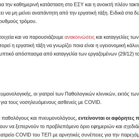
α την καθημερινή κατάσταση στο ΕΣΥ και η ανοικτή πλέον τακτ
ι να μη μείνει αναπάντητη από την εργατική τάξη. Ειδικά στα δ
ε ρυθμούς τρόμου.
ιχεία και να παρουσιάζουμε
ανακοινώσεις
και καταγγελίες των
ορεί η εργατική τάξη να γνωρίζει ποια είναι η υγειονομική κάλυ
υπτικό απόσπασμα από καταγγελία των εργαζομένων (29/12) του
ευμονολογικής, οι γιατροί των Παθολογικών κλινικών, εκτός 
 για τους νοσηλευόμενους ασθενείς με COVID.
με παθολόγους και πνευμονολόγους,
εντείνονται οι αφόρητες π
ζουν να ξεπερνούν το προβλεπόμενο όριο εφημεριών και σχεδιά
ιατρείο COVID του ΤΕΠ με αρνητικές συνέπειες για την παρεχ