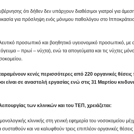
 κυβέρνησης ότι δήθεν δεν υπάρχουν διαθέσιμοι γιατροί για άμ
δικασία για πρόσληψη ενός μόνιμου παθολόγου στο Ιπποκράτειο
οσηλευτικό προσωπικό και βοηθητικό υγειονομικό προσωπικό, με
όγευμα – πρωί – νύχτα), ενώ τα απογεύματα και τις νύχτες μόν
σοκομείου.
αραμένουν κενές περισσότερες από 220 οργανικές θέσει
οι είναι σε αναστολή εργασίας ενώ στις 31 Μαρτίου κινδ
ειτουργίας των κλινικών και του ΤΕΠ, χρειάζεται:
μονολογικής κλινικής στη γενική εφημερία του νοσοκομείου μέχ
 συσταθούν και να καλυφθούν τρεις επιπλέον οργανικές θέσει