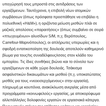
υποχώρησή τους μπροστά στις αντιδράσεις των
εργαζόμενων. Ταυτόχρονα, η επιβολή νέων ατομικών
συμβάσεων (όπως πρόσφατα προσπάθησε να επιβάλει η
πολυεθνική «H&M»), η οριζόντια μείωση μισθών πλάι σε
μαζικές απολύσεις-«παραιτήσεις» (όπως συμβαίνει σε σειρά
«πτωχευμένων» αλυσίδων S/M, π.χ. Βερόπουλος,
Carrefour-Μαρινόπουλος), οι απλήρωτες υπερωρίες και η
σφοδρή εντατικοποίηση της δουλειάς αποτελούν καθημερινό
βίωμα για τους/τις συναδέλφους/ισσες στον κλάδο του
εμπορίου. Τις ίδιες συνθήκες βιώνει και το σύνολο των
εργαζόμενων σε κάθε χώρο δουλειάς. Τσάκισμα
ασφαλιστικών δικαιωμάτων και μισθού (π.χ. υποκατώτατος
μισθός για τους «νεοεισερχόμενους» στην εργασία),
πληρωμή με κουπόνια, ανακύκλωση ανεργίας μέσα από
προγράμματα «κοινωφελούς» εργασίας, με αποκορύφωμα
αλλεπάλληλες δολοφονίες εργατών σε εργασιακά κάτεργα.