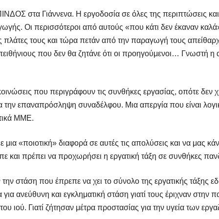
ΔΟΣ στα Γιάννενα. Η εργοδοσία σε όλες της περιπτώσεις και
ωγής. Οι περισσότεροι από αυτούς «που κάτι δεν έκαναν καλά»
ις πλάτες τους και τώρα πετάν από την παραγωγή τους απείθαρχο
πειθήνιους που δεν θα ζητάνε ότι οι προηγούμενοι… Γνωστή η
κοινώσεις που περιγράφουν τις συνθήκες εργασίας, οπότε δεν χρ
 την επαναπρόσληψη συναδέλφου. Μια απεργία που είναι λογικό
τικά ΜΜΕ.
 μια «ποιοτική» διαφορά σε αυτές τις απολύσεις και να μας κ
πε και πρέπει να προχωρήσει η εργατική τάξη σε συνθήκες παν
την στάση που έπρεπε να χει το σύνολο της εργατικής τάξης εδ
 για ανεύθυνη και εγκληματική στάση γιατί τους έριχναν στην 
ου ιού. Γιατί ζήτησαν μέτρα προστασίας για την υγεία των εργ