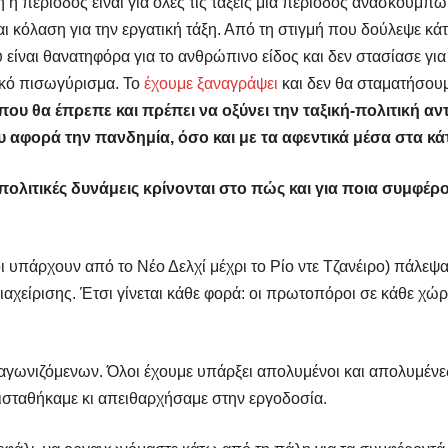
ή η περίοδος είναι για όλες τις τάξεις μια περίοδος ανασκουμπ
ι κόλαση για την εργατική τάξη. Από τη στιγμή που δούλεψε κά
ίναι θανατηφόρα για το ανθρώπινο είδος και δεν στασίασε για ν
ικό πισωγύρισμα. Το
έχουμε ξαναγράψει
και δεν θα σταματήσουμ
 που θα έπρεπε και πρέπει να οξύνει την ταξική-πολιτική αν
υ αφορά την πανδημία, όσο και με τα αφεντικά μέσα στα κά
 πολιτικές δυνάμεις κρίνονται στο πώς και για ποια συμφέρο
οι υπάρχουν από το Νέο Δελχί μέχρι το Ρίο ντε Τζανέιρο) πάλεψα
ιαχείρισης. Έτσι γίνεται κάθε φορά: οι πρωτοπόροι σε κάθε χώρ
αγωνιζόμενων. Όλοι έχουμε υπάρξει απολυμένοι και απολυμένες
αντισταθήκαμε κι απειθαρχήσαμε στην εργοδοσία.