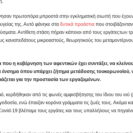
η.
ούργησαν πρωτοπόρα μπροστά στην εγκληματική σιωπή που έχουν 
υγείας της. Αυτό φάνηκε στα
δυτικά προάστια
που στοιβάζονταν
ούσματα. Αντίθετη στάση πήραν κάποιοι από τους εργάτεςτων τ
υς καναπεδάτους μικροαστούς, θεωρητικούς του μεταμοντέρνου
που η κυβέρνηση των αφεντικών έχει συντάξει, να κλείνου
α ένσημα όπου υπάρχει ζήτημα μετάδοσης του
κορωνοϊού
,
ειάζεται για την προστασία των εργαζομένων.
ό, κερδήθηκαν από τις φωνές αμφισβήτησης του ίδιου του ιού 
εργοδοσία, ενώ έπαιζαν κορόνα γράμματα τις ζωές τους. Ακόμα κ
Covid
-19 βλέπαμε τους εργάτες και τους υπαλλήλους να πηγαίν