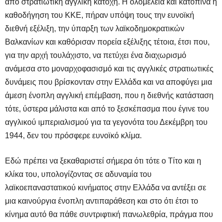
από στρατιωτική αγγλική κατοχή. Η ολομέλεια και κατοπινά η
καθοδήγηση του ΚΚΕ, πήραν υπόψη τους την ευνοϊκή
διεθνή εξέλιξη, την ύπαρξη των λαϊκοδημοκρατικών
Βαλκανίων και καθόρισαν πορεία εξέλιξης τέτοια, έτσι που,
για την αρχή τουλάχιστο, να πετύχει ένα διαχωρισμό
ανάμεσα στο μοναρχοφασισμό και τις αγγλικές στρατιωτικές
δυνάμεις που βρίσκονταν στην Ελλάδα και να αποφύγει μια
άμεση ένοπλη αγγλική επέμβαση, που η διεθνής κατάσταση
τότε, ύστερα μάλιστα και από το ξεσκέπασμα που έγινε του
αγγλικού ιμπεριαλισμού για τα γεγονότα του Δεκέμβρη του
1944, δεν του πρόσφερε ευνοϊκό κλίμα.
Εδώ πρέπει να ξεκαθαριστεί σήμερα ότι τότε ο Τίτο και η
κλίκα του, υπολογίζοντας σε αδυναμία του
λαϊκοεπαναστατικού κινήματος στην Ελλάδα να αντέξει σε
μια καινούργια ένοπλη αντιπαράθεση και στο ότι έτσι το
κίνημα αυτό θα πάθε συντριφτική πανωλεθρία, πράγμα που