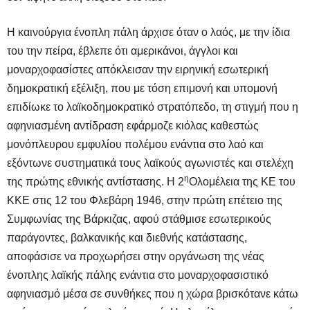
Η καινούργια ένοπλη πάλη άρχισε όταν ο λαός, με την ίδια
του την πείρα, έβλεπε ότι αμερικάνοι, άγγλοι και
μοναρχοφασίστες απόκλεισαν την ειρηνική εσωτερική
δημοκρατική εξέλιξη, που με τόση επιμονή και υπομονή
επιδίωκε το λαϊκοδημοκρατικό στρατόπεδο, τη στιγμή που η
αφηνιασμένη αντίδραση εφάρμοζε κιόλας καθεστώς
μονόπλευρου εμφυλίου πολέμου ενάντια στο λαό και
εξόντωνε συστηματικά τους λαϊκούς αγωνιστές και στελέχη
η
της πρώτης εθνικής αντίστασης. Η 2
Ολομέλεια της ΚΕ του
ΚΚΕ στις 12 του Φλεβάρη 1946, στην πρώτη επέτειο της
Συμφωνίας της Βάρκιζας, αφού στάθμισε εσωτερικούς
παράγοντες, βαλκανικής και διεθνής κατάστασης,
αποφάσισε να προχωρήσει στην οργάνωση της νέας
ένοπλης λαϊκής πάλης ενάντια στο μοναρχοφασιστικό
αφηνιασμό μέσα σε συνθήκες που η χώρα βρισκότανε κάτω