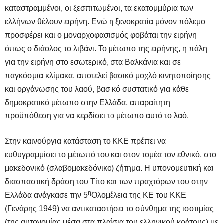
καταστραμμένοι, οι ξεσπιτωμένοι, τα εκατομμύρια των
ελλήνων θέλουν ειρήνη. Ενώ η ξενοκρατία μόνον πόλεμο
προσφέρει και ο μοναρχοφασισμός φοβάται την ειρήνη
όπως ο διάολος το λιβάνι. Το μέτωπο της ειρήνης, η πάλη
για την ειρήνη στο εσωτερικό, στα Βαλκάνια και σε
παγκόσμια κλίμακα, αποτελεί βασικό μοχλό κινητοποίησης
και οργάνωσης του λαού, βασικό συστατικό για κάθε
δημοκρατικό μέτωπο στην Ελλάδα, απαραίτητη
προϋπόθεση για να κερδίσει το μέτωπο αυτό το λαό.
Στην καινούργια κατάσταση το ΚΚΕ πρέπει να
ευθυγραμμίσει το μέτωπό του και στον τομέα τον εθνικό, στο
μακεδονικό (σλαβομακεδόνικο) ζήτημα. Η υπονομευτική και
διασπαστική δράση του Τίτο και των πραχτόρων του στην
η
Ελλάδα ανάγκασε την 5
Ολομέλεια της ΚΕ του ΚΚΕ
(Γενάρης 1949) να αντικαταστήσει το σύνθημα της ισοτιμίας
(της αυτονομίας μέσα στα πλαίσια του ελληνικού κράτους) με