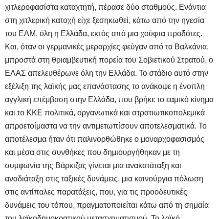
χιτλεροφασίστα καταχτητή, πέρασε δύο σταθμούς. Ενάντια
στη χιτλερική κατοχή είχε ξεσηκωθεί, κάτω από την ηγεσία
του ΕΑΜ, όλη η Ελλάδα, εκτός από μια χούφτα προδότες.
Και, όταν οι γερμανικές μεραρχίες φεύγαν από τα Βαλκάνια,
μπροστά στη θριαμβευτική πορεία του Σοβιετικού Στρατού, ο
ΕΛΑΣ απελευθέρωνε όλη την Ελλάδα. Το στάδιο αυτό στην
εξέλιξη της λαϊκής μας επανάστασης το ανάκοψε η ένοπλη
αγγλική επέμβαση στην Ελλάδα, που βρήκε το εαμικό κίνημα
και το ΚΚΕ πολιτικά, οργανωτικά και στρατιωτικοπολεμικά
απροετοίμαστα να την αντιμετωπίσουν αποτελεσματικά. Το
αποτέλεσμα ήταν ότι παλινορθώθηκε ο μοναρχοφασισμός
και μέσα στις συνθήκες που δημιουργήθηκαν με τη
συμφωνία της Βάρκιζας γίνεται μια ανακατάταξη και
αναδιάταξη στις ταξικές δυνάμεις, μια καινούργια πόλωση
στις αντίπαλες παρατάξεις, που, για τις προοδευτικές
δυνάμεις του τόπου, πραγματοποιείται κάτω από τη σημαία
του λαϊκοδημοκρατικού μετασχηματισμού. Το λαϊκό