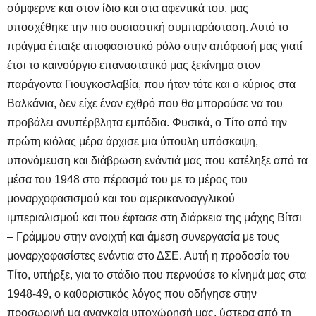
σύμφερνε και στον ίδιο και στα αφεντικά του, μας
υποσχέθηκε την πιο ουσιαστική συμπαράσταση. Αυτό το
πράγμα έπαιξε αποφασιστικό ρόλο στην απόφασή μας γιατί
έτσι το καινούργιο επαναστατικό μας ξεκίνημα στον
παράγοντα Γιουγκοσλαβία, που ήταν τότε και ο κύριος στα
Βαλκάνια, δεν είχε έναν εχθρό που θα μπορούσε να του
προβάλει ανυπέρβλητα εμπόδια. Φυσικά, ο Τίτο από την
πρώτη κιόλας μέρα άρχισε μια ύπουλη υπόσκαψη,
υπονόμευση και διάβρωση ενάντιά μας που κατέληξε από τα
μέσα του 1948 στο πέρασμά του με το μέρος του
μοναρχοφασισμού και του αμερικανοαγγλικού
ιμπεριαλισμού και που έφτασε στη διάρκεια της μάχης Βίτσι
– Γράμμου στην ανοιχτή και άμεση συνεργασία με τους
μοναρχοφασίστες ενάντια στο ΔΣΕ. Αυτή η προδοσία του
Τίτο, υπήρξε, για το στάδιο που περνούσε το κίνημά μας στα
1948-49, ο καθοριστικός λόγος που οδήγησε στην
προσωρινή μα αναγκαία υποχώρησή μας, ύστερα από τη