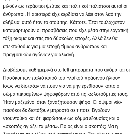
μιλούν ως τεράστιοι ψεύτες και πολιτικοί παλιάτσοι αυτοί οι
άνθρωποι. Η αριστερά είχε κερδίσει να λέει στον λαό την
αλήθεια, αυτό ήταν το ατού της. Κάποτε. Έτσι τουλάχιστον
καταμαρτυρούν οι προσβάσεις που είχε μέσα στην εργατική
τάξη ακόμα και στις πιο δύσκολες εποχές. Αλλά δεν θα
επεκταθούμε για μια εποχή τίμιων ανθρώπων και
πραγματικών αγώνων για αλλαγή.
Διαβάζουμε καθημερινά στο
left
gr
πράματα που ακόμα και οι
Πασόκοι των παλιό καιρό του «λαϊκού πράσινου ήλιου»
ίσως να δίσταζαν να πουν για να μην ερεθίσουν κάποιο
σώμα πικραμένων ψηφοφόρων από τις κωλοτούμπες τους.
Ήταν μαζεμένοι όταν ξαναζητούσαν ψήφο. Οι όψιμοι νέο-
πασόκοι δε διστάζουν μπροστά σε τίποτε. Βγάζουν
ντουντούκα και ότι ψαρώσουν ως κόμμα εξουσίας και ο
«σκοπός αγιάζει τα μέσα». Ποιος είναι ο σκοπός; Μα η