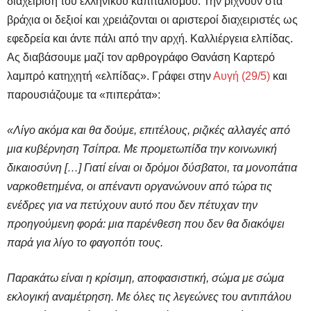
διαχείριση του ελληνικού καπιταλισμού. Την ρίχνουν στα
βράχια οι δεξιοί και χρειάζονται οι αριστεροί διαχειριστές ως
εφεδρεία και άντε πάλι από την αρχή. Καλλιέργεια ελπίδας.
Ας διαβάσουμε μαζί τον αρθρογράφο Θανάση Καρτερό
λαμπρό κατηχητή «ελπίδας». Γράφει στην
Αυγή (29/5)
και
παρουσιάζουμε τα «πιπεράτα»:
«
Λίγο ακόμα και θα δούμε, επιτέλους, ριζικές αλλαγές από
μια κυβέρνηση Τσίπρα. Με προμετωπίδα την κοινωνική
δικαιοσύνη […]
Γιατί είναι οι δρόμοι δύσβατοι, τα μονοπάτια
ναρκοθετημένα, οι απέναντι οργανώνουν από τώρα τις
ενέδρες για να πετύχουν αυτό που δεν πέτυχαν την
προηγούμενη φορά: μια παρένθεση που δεν θα διακόψει
παρά για λίγο το φαγοπότι τους.
Παρακάτω είναι η κρίσιμη, αποφασιστική, σώμα με σώμα
εκλογική αναμέτρηση. Με όλες τις λεγεώνες του αντιπάλου