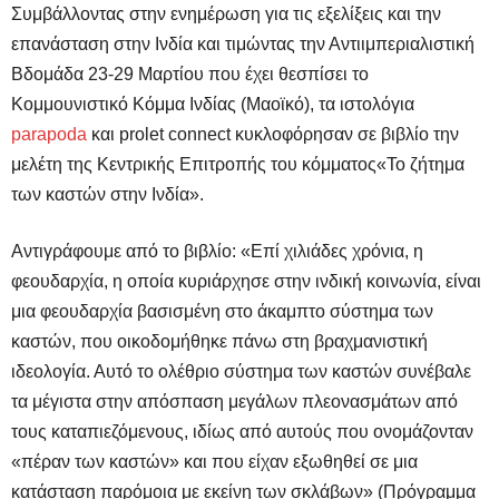
Συμβάλλοντας στην ενημέρωση για τις εξελίξεις και την
επανάσταση στην Ινδία και τιμώντας την Αντιιμπεριαλιστική
Βδομάδα 23-29 Μαρτίου που έχει θεσπίσει το
Κομμουνιστικό Κόμμα Ινδίας (Μαοϊκό), τα ιστολόγια
parapoda
και prolet connect κυκλοφόρησαν σε βιβλίο την
μελέτη της Κεντρικής Επιτροπής του κόμματος
«
Το ζήτημα
των καστών στην Ινδία
»
.
Αντιγράφουμε από το βιβλίο: «Επί χιλιάδες χρόνια, η
φεουδαρχία, η οποία κυριάρχησε στην ινδική κοινωνία, είναι
μια φεουδαρχία βασισμένη στο άκαμπτο σύστημα των
καστών, που οικοδομήθηκε πάνω στη βραχμανιστική
ιδεολογία. Αυτό το ολέθριο σύστημα των καστών συνέβαλε
τα μέγιστα στην απόσπαση μεγάλων πλεονασμάτων από
τους καταπιεζόμενους, ιδίως από αυτούς που ονομάζονταν
«πέραν των καστών» και που είχαν εξωθηθεί σε μια
κατάσταση παρόμοια με εκείνη των σκλάβων» (Πρόγραμμα