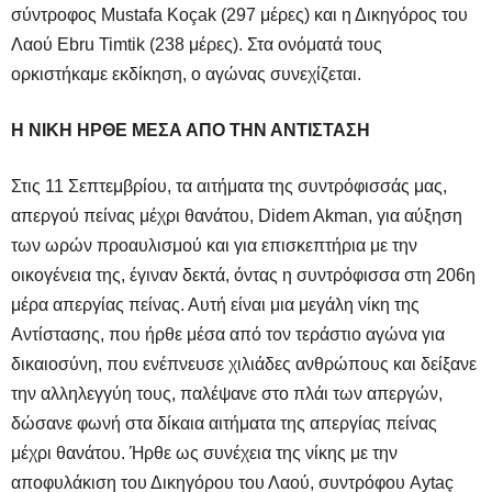
σύντροφος Mustafa Koçak (297 μέρες) και η Δικηγόρος του
Λαού Ebru Timtik (238 μέρες). Στα ονόματά τους
ορκιστήκαμε εκδίκηση, ο αγώνας συνεχίζεται.
Η ΝΙΚΗ ΗΡΘΕ ΜΕΣΑ ΑΠΟ ΤΗΝ ΑΝΤΙΣΤΑΣΗ
Στις 11 Σεπτεμβρίου, τα αιτήματα της συντρόφισσάς μας,
απεργού πείνας μέχρι θανάτου, Didem Akman, για αύξηση
των ωρών προαυλισμού και για επισκεπτήρια με την
οικογένεια της, έγιναν δεκτά, όντας η συντρόφισσα στη 206η
μέρα απεργίας πείνας. Αυτή είναι μια μεγάλη νίκη της
Αντίστασης, που ήρθε μέσα από τον τεράστιο αγώνα για
δικαιοσύνη, που ενέπνευσε χιλιάδες ανθρώπους και δείξανε
την αλληλεγγύη τους, παλέψανε στο πλάι των απεργών,
δώσανε φωνή στα δίκαια αιτήματα της απεργίας πείνας
μέχρι θανάτου. Ήρθε ως συνέχεια της νίκης με την
αποφυλάκιση του Δικηγόρου του Λαού, συντρόφου Aytaç