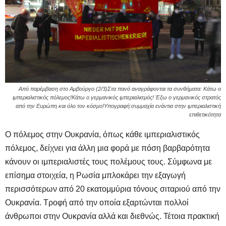
Από παρέμβαση στο Αμβούργο (2/3)Στα πανό αναγράφονται τα συνθήματα: Κάτω ο
ιμπεριαλιστικός πόλεμος!Κάτω ο γερμανικός ιμπεριαλισμός! Έξω ο γερμανικός στρατός
από την Ευρώπη και όλο τον κόσμο!Υπογραφή:συμμαχία ενάντια στην ιμπεριαλιστική
επιθετικότητα
Ο πόλεμος στην Ουκρανία, όπως κάθε ιμπεριαλιστικός
πόλεμος, δείχνει για άλλη μια φορά με πόση βαρβαρότητα
κάνουν οι ιμπεριαλιστές τους πολέμους τους. Σύμφωνα με
επίσημα στοιχεία, η Ρωσία μπλοκάρει την εξαγωγή
περισσότερων από 20 εκατομμύρια τόνους σιταριού από την
Ουκρανία. Τροφή από την οποία εξαρτώνται πολλοί
άνθρωποι στην Ουκρανία αλλά και διεθνώς. Τέτοια πρακτική