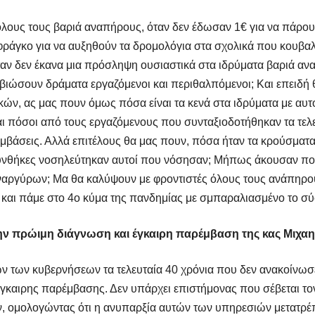
όλους τους βαριά αναπήρους, όταν δεν έδωσαν 1€ για να πάρουν
φράγκο για να αυξηθούν τα δρομολόγια στα σχολικά που κουβαλ
ταν δεν έκανα μια πρόσληψη ουσιαστικά στα ιδρύματα βαριά αν
 βιώσουν δράματα εργαζόμενοι και περιθαλπόμενοι; Και επειδή
ικών, ας μας πουν όμως πόσα είναι τα κενά στα ιδρύματα με α
ι πόσοι από τους εργαζόμενους που συνταξιοδοτήθηκαν τα τελε
υμβάσεις. Αλλά επιτέλους θα μας πουν, πόσα ήταν τα κρούσματ
συνθήκες νοσηλεύτηκαν αυτοί που νόσησαν; Μήπως άκουσαν πο
Αναργύρων; Μα θα καλύψουν με φροντιστές όλους τους ανάπηρου
 και πάμε στο 4ο κύμα της πανδημίας με σμπαραλιασμένο το σύ
την πρώιμη διάγνωση και έγκαιρη παρέμβαση της κας Μιχα
 των κυβερνήσεων τα τελευταία 40 χρόνια που δεν ανακοίνωσε
καιρης παρέμβασης. Δεν υπάρχει επιστήμονας που σέβεται τον ε
ν, ομολογώντας ότι η ανυπαρξία αυτών των υπηρεσιών μετατρ