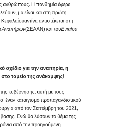
δες ανθρώπους. Η πανδημία έφερε
λεύουν, μα είναι και στη πρώτη
υ Κεφαλαίου
αντί
να αντιστέκεται στη
να Αναπήρων
(ΣΕΑΑΝ) και του
Ενιαίου
ικό σχέδιο για την αναπηρία, η
ά στο ταμείο της ανάκαμψης!
 της κυβέρνησης, αυτή με τους
 σ’ έναν καταιγισμό προπαγανδιστικού
τουργία από τον Σεπτέμβρη του 2021,
μβασης. Ενώ θα λύσουν το θέμα της
χρόνια από την προηγούμενη