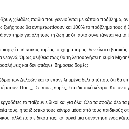
ίζουν, χιλιάδες παιδιά που γεννιούνται με κάποιο πρόβλημα, αν
της ζωής τους θα αντιμετωπίσουν και 100% το πρόβλημα τους ή 
αναπηρία για όλη τους τη ζωή με ότι αυτό συνεπάγεται για τα ίδ
κυριαρχεί ο ιδιωτικός τομέας, ο χρηματισμός, δεν είναι ο βασικό
α νεογνά; Όμως αλήθεια πως θα τη λειτουργήσει η κυρία Μιχαη
ροσλήψεις και δεν φτιάχνει δημόσιες δομές;
ιο των Δελφών και τα επανειλημμένα δελτία τύπου, ότι θα επισ
ουν. Που;;;;; Σε ποιες δομές; Στα ιδιωτικά κέντρα; Και αν ο γ
ι εργοδότες το παίζουν ειδικοί και για όλα; Όλα τα σφάζω όλα τα
τρεία τους, ή τα ιδιωτικά τους κέντρα μέσα από τους παιδικούς 
ικού, αλλά ποια ειδικότητας, και αρκεί μια συνάντηση ενός κάποιο