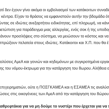
γιατί δεν έχουν γίνει ακόμα οι εμβολιασμοί των κατάκοιτων συ
 κέντρα. Είχαν το θράσος να εμφανιστούν αυτήν την βδομάδα ό
τας σε ιδιώτες ανεξαρτήτου ειδικότητας, επί πληρωμή, να κάνο
τιμετώπιση για παράδειγμα μιας αλλεργίας, ενός σοκ ή της υπο
 κάνουν προσλήψεις στο σύστημα, να μειώσουν το κόστος και ν
πρώξουν πελατεία στους ιδιώτες. Κατάκοιτοι και Χ.Π. που θα έ
απολύσεις ΑμεΑ και γονιών και κηδεμόνων με συγκροτημένα εργα
ς του νόμου-έκτρωμα για την κατάργηση του 8ωρου. Αλήθεια αν
επιχειρηματιών, ούτε η ΠΟΣΓΚΑΜΕΑ και η ΕΣΑΜΕΑ τις αναλύσε
πτώσεις στις οικογένειες των ΑμεΑ από την κατάργηση του 8ώρου
θρεφτάκια για να μη δούμε το νυστέρι που έρχεται για να π