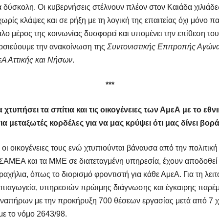
κά δύσκολη. Οι κυβερνήσεις στέλνουν πλέον στον Καιάδα χιλιά
ρίς κλάψες και σε ρήξη με τη λογική της επαιτείας όχι μόνο πα
λο μέρος της κοινωνίας δυσφορεί και υπομένει την επίθεση το
οσιεύουμε την ανακοίνωση της
Συντονιστικής Επιτροπής Αγώ
Α Αττικής και Νήσων
.
***
 χτυπήσει τα σπίτια και τις οικογένειες των ΑμεΑ με το εθν
α μεταξωτές κορδέλες για να μας κρύψει ότι μας δίνει βορ
 οι οικογένειες τους ενώ χτυπιούνται βάναυσα από την πολιτική
 ΕΣΑΜΕΑ και τα ΜΜΕ σε διατεταγμένη υπηρεσία, έχουν αποδοθεί
ραχήλια, όπως το διορισμό φροντιστή για κάθε ΑμεΑ. Για τη λει
ηπιαγωγεία, υπηρεσιών πρώιμης διάγνωσης και έγκαιρης παρέ
αναπήρων με την προκήρυξη 700 θέσεων εργασίας μετά από 7 
ε το νόμο 2643/98.