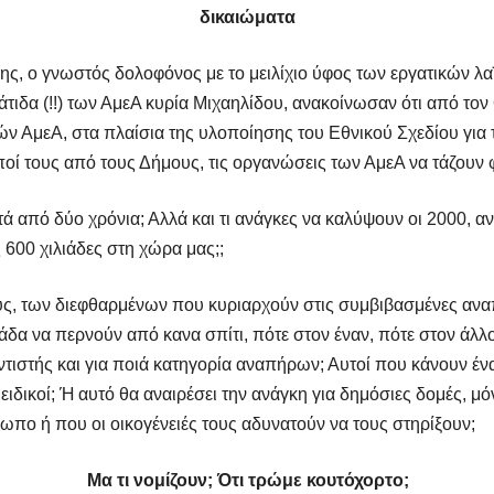
δικαιώματα
ης, ο γνωστός δολοφόνος με το μειλίχιο ύφος των εργατικών λ
τάτιδα (!!) των ΑμεΑ κυρία Μιχαηλίδου, ανακοίνωσαν ότι από τ
ν ΑμεΑ, στα πλαίσια της υλοποίησης του Εθνικού Σχεδίου για 
ί τους από τους Δήμους, τις οργανώσεις των ΑμεΑ να τάζουν φ
τά από δύο χρόνια; Αλλά και τι ανάγκες να καλύψουν οι 2000, α
 600 χιλιάδες στη χώρα μας;;
υς, των διεφθαρμένων που κυριαρχούν στις συμβιβασμένες αναπ
δα να περνούν από κανα σπίτι, πότε στον έναν, πότε στον άλλο
ντιστής και για ποιά κατηγορία αναπήρων; Αυτοί που κάνουν έ
αι ειδικοί; Ή αυτό θα αναιρέσει την ανάγκη για δημόσιες δομές,
πο ή που οι οικογένειές τους αδυνατούν να τους στηρίξουν;
Μα τι νομίζουν; Ότι τρώμε κουτόχορτο;