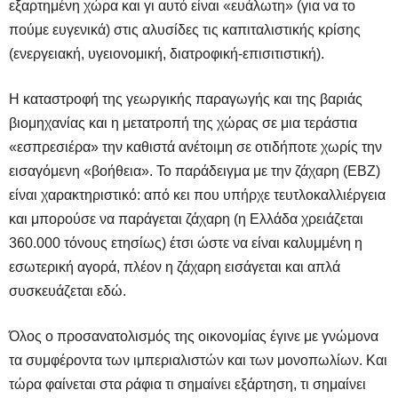
εξαρτημένη χώρα και γι αυτό είναι «ευάλωτη» (για να το
πούμε ευγενικά) στις αλυσίδες τις καπιταλιστικής κρίσης
(ενεργειακή, υγειονομική, διατροφική-επισιτιστική).
Η καταστροφή της γεωργικής παραγωγής και της βαριάς
βιομηχανίας και η μετατροπή της χώρας σε μια τεράστια
«εσπρεσιέρα» την καθιστά ανέτοιμη σε οτιδήποτε χωρίς την
εισαγόμενη «βοήθεια». Το παράδειγμα με την ζάχαρη (ΕΒΖ)
είναι χαρακτηριστικό: από κει που υπήρχε τευτλοκαλλιέργεια
και μπορούσε να παράγεται ζάχαρη (η Ελλάδα χρειάζεται
360.000 τόνους ετησίως) έτσι ώστε να είναι καλυμμένη η
εσωτερική αγορά, πλέον η ζάχαρη εισάγεται και απλά
συσκευάζεται εδώ.
Όλος ο προσανατολισμός της οικονομίας έγινε με γνώμονα
τα συμφέροντα των ιμπεριαλιστών και των μονοπωλίων. Και
τώρα φαίνεται στα ράφια τι σημαίνει εξάρτηση, τι σημαίνει