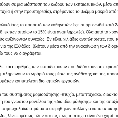
εύουν σε μια διάσπαση του κλάδου των εκπαιδευτικών, μέσα απ
πτυχία ή στην προϋπηρεσία), στρέφοντας το βλέμμα μακριά από
ολικό έτος το ποσοστό των καθηγητών έχει συρρικνωθεί κατά 
88, εκ των οποίων το 15% είναι αναπληρωτές). Όλα αυτά τα χρ
ούς αυξάνονταν συνεχώς.
Εν τέλει, χιλιάδες αναπληρωτές, που τ
νιά της Ελλάδας, βλέπουν μέσα από την ανακοίνωση των διορι
α τους να διαγράφεται.
ηθεί και ο αριθμός των εκπαιδευτικών που διδάσκουν σε περισσ
υμπληρώνουν το ωράριό τους μέσω της ανάθεσης και της προσ
μάτων και εκτέλεση διοικητικών εργασιών.
α του συστήματος μοριοδότησης -πτυχία, μεταπτυχιακά, διδακτ
ση του γνωστού μοντέλου της «δια βίου μάθησης» και της απαξ
ό τα φτωχολαϊκά στρώματα στερήθηκαν πολλά για να τα αποκτήσ
Μας λένε εμμέσως πλην σαφώς πως το πτυχίο είναι ένα χαρτί που