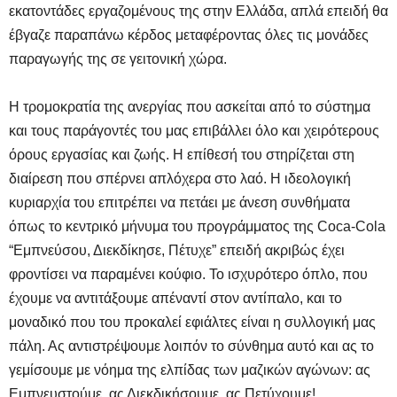
εκατοντάδες εργαζομένους της στην Ελλάδα, απλά επειδή θα
έβγαζε παραπάνω κέρδος μεταφέροντας όλες τις μονάδες
παραγωγής της σε γειτονική χώρα.
Η τρομοκρατία της ανεργίας που ασκείται από το σύστημα
και τους παράγοντές του μας επιβάλλει όλο και χειρότερους
όρους εργασίας και ζωής. Η επίθεσή του στηρίζεται στη
διαίρεση που σπέρνει απλόχερα στο λαό. Η ιδεολογική
κυριαρχία του επιτρέπει να πετάει με άνεση συνθήματα
όπως το κεντρικό μήνυμα του προγράμματος της Coca-Cola
“Εμπνεύσου, Διεκδίκησε, Πέτυχε” επειδή ακριβώς έχει
φροντίσει να παραμένει κούφιο. Το ισχυρότερο όπλο, που
έχουμε να αντιτάξουμε απέναντί στον αντίπαλο, και το
μοναδικό που του προκαλεί εφιάλτες είναι η συλλογική μας
πάλη. Ας αντιστρέψουμε λοιπόν το σύνθημα αυτό και ας το
γεμίσουμε με νόημα της ελπίδας των μαζικών αγώνων: ας
Εμπνευστούμε, ας Διεκδικήσουμε, ας Πετύχουμε!