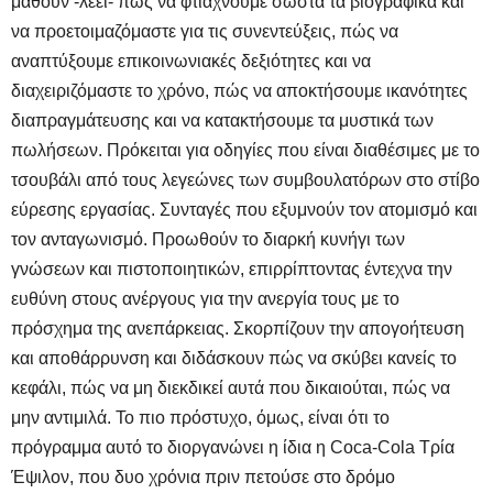
μάθουν -λέει- πώς να φτιάχνουμε σωστά τα βιογραφικά και
να προετοιμαζόμαστε για τις συνεντεύξεις, πώς να
αναπτύξουμε επικοινωνιακές δεξιότητες και να
διαχειριζόμαστε το χρόνο, πώς να αποκτήσουμε ικανότητες
διαπραγμάτευσης και να κατακτήσουμε τα μυστικά των
πωλήσεων. Πρόκειται για οδηγίες που είναι διαθέσιμες με το
τσουβάλι από τους λεγεώνες των συμβουλατόρων στο στίβο
εύρεσης εργασίας. Συνταγές που εξυμνούν τον ατομισμό και
τον ανταγωνισμό. Προωθούν το διαρκή κυνήγι των
γνώσεων και πιστοποιητικών, επιρρίπτοντας έντεχνα την
ευθύνη στους ανέργους για την ανεργία τους με το
πρόσχημα της ανεπάρκειας. Σκορπίζουν την απογοήτευση
και αποθάρρυνση και διδάσκουν πώς να σκύβει κανείς το
κεφάλι, πώς να μη διεκδικεί αυτά που δικαιούται, πώς να
μην αντιμιλά. Το πιο πρόστυχο, όμως, είναι ότι το
πρόγραμμα αυτό το διοργανώνει η ίδια η Coca-Cola Τρία
Έψιλον, που δυο χρόνια πριν πετούσε στο δρόμο