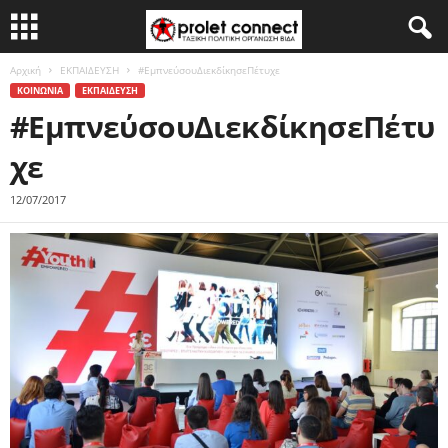
Αρχική
ΕΚΠΑΙΔΕΥΣΗ
#ΕμπνεύσουΔιεκδίκησεΠέτυχε
ΚΟΙΝΩΝΙΑ
ΕΚΠΑΙΔΕΥΣΗ
#ΕμπνεύσουΔιεκδίκησεΠέτυ
χε
12/07/2017