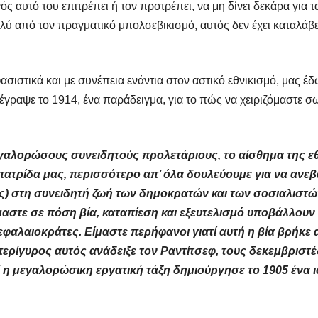
νός αυτό του επιτρέπει ή τον προτρέπει, να μη δίνει δεκάρα για
ύ από τον πραγματικό μπολσεβικισμό, αυτός δεν έχει καταλάβει
σιστικά και με συνέπεια ενάντια στον αστικό εθνικισμό, μας έδ
αψε το 1914, ένα παράδειγμα, για το πώς να χειριζόμαστε σω
μεγαλορώσους συνειδητούς προλετάριους, το αίσθημα της ε
ατρίδα μας, περισσότερο απ’ όλα δουλεύουμε για να ανεβ
ς) στη συνειδητή ζωή των δημοκρατών και των σοσιαλιστών
αστε σε πόση βία, καταπίεση και εξευτελισμό υποβάλλουν 
κεφαλαιοκράτες. Είμαστε περήφανοι γιατί αυτή η βία βρήκε 
περίγυρος αυτός ανάδειξε τον Ραντίτσεφ, τους δεκεμβριστέ
ατί η μεγαλορώσικη εργατική τάξη δημιούργησε το 1905 ένα