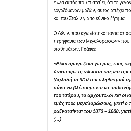
Αλλά αυτός που πιστεύει, ότι το γεγο
εργαζόμενων μαζών, αυτός απέχει πολ
και του Στάλιν για το εθνικό ζήτημα.
Ο Λένιν, που αγωνίστηκε πάντα αποφα
περηφάνια των Μεγαλορώσων» που έγρ
αισθημάτων. Γράφει:
«Είναι άραγε ξένο για μας, τους 
Αγαπούμε τη γλώσσα μας και την π
(δηλαδή τα 9/10 του πληθυσμού τη
πόνο να βλέπουμε και να αισθανόμ
του τσάρου, το αρχοντολόι και οι 
εμάς τους μεγαλορώσους, γιατί ο 
ραζνοτσίντσι του 1870 – 1880, γι
(…)