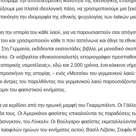
οτιμάμε την αποτελεσματική ικανότητα της ιδεολογικής επιδημία
ξουμε μια πλατιά ιδεολογική πάλη, να χρησιμοποιούμε μια ξεκ
ατανόηση την ιδιομορφία της εθνικής ψυχολογίας των λαϊκών μα
 την ιστορία του κάθε λαού, για να παρουσιαστούν σαν απόγονο
ου και χρησιμοποιούν κάθε τι που ταπείνωνε και έθιγε τα εθνι
 Στη Γερμανία, εκδίδονται εκατοντάδες βιβλία, με μοναδικό σκ
όπο. Οι νιόβγαλτοι εθνικοσοσιαλιστές ιστοριογράφοι προσπαθο
ιστορικής νομοτέλειας», εδώ και 2.000 χρόνια, ένα κόκκινο νήμ
προσκήνιο της ιστορίας – ενός «Μεσσία» του γερμανικού λαού
λοι άντρες του παρελθόντος του γερμανικού λαού παρουσιάζοντα
μοι του φασιστικού κινήματος.
α κερδίσει από την ηρωική μορφή του Γκαριμπάλντι. Οι Γάλλο
α τους. Οι Αμερικάνοι φασίστες επικαλούνται τις παραδόσεις 
άσινγκτον, του Λίνκολν. Οι Βούλγαροι φασίστες εκμεταλλεύοντα
ν λαοφιλών ηρώων του κινήματος αυτού, Βασίλ Λέβσκι, Στεφάν 