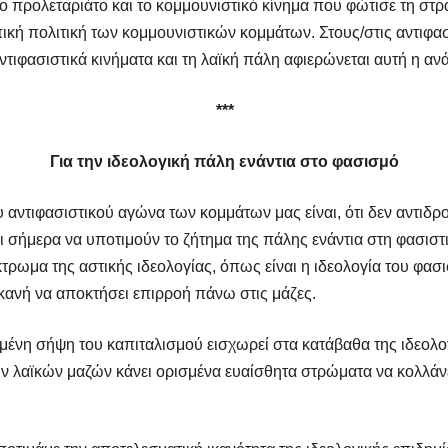
προλεταριάτο και το κομμουνιστικό κίνημα που φώτισε τη στρατη
κή πολιτική των κομμουνιστικών κομμάτων. Στους/στις αντιφασί
τιφασιστικά κινήματα και τη λαϊκή πάλη αφιερώνεται αυτή η αν
***
Για την ιδεολογική πάλη ενάντια στο φασισμό
υ αντιφασιστικού αγώνα των κομμάτων μας είναι, ότι δεν αντιδρ
ι σήμερα να υποτιμούν το ζήτημα της πάλης ενάντια στη φασιστ
έκτρωμα της αστικής ιδεολογίας, όπως είναι η ιδεολογία του φ
 ικανή να αποκτήσει επιρροή πάνω στις μάζες.
νη σήψη του καπιταλισμού εισχωρεί στα κατάβαθα της ιδεολογί
ν λαϊκών μαζών κάνει ορισμένα ευαίσθητα στρώματα να κολλάνε