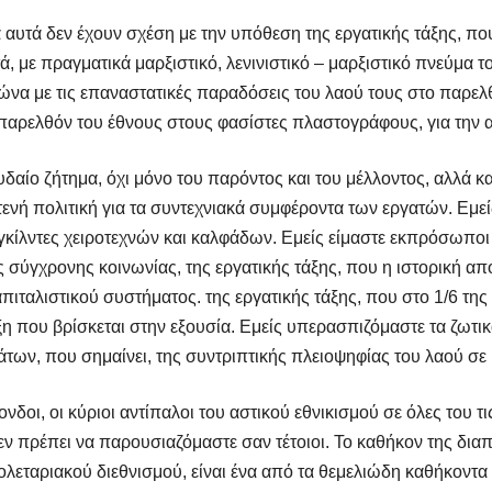
 αυτά δεν έχουν σχέση με την υπόθεση της εργατικής τάξης, που
τά, με πραγματικά μαρξιστικό, λενινιστικό – μαρξιστικό πνεύμα τ
ώνα με τις επαναστατικές παραδόσεις του λαού τους στο παρελθ
ικό παρελθόν του έθνους στους φασίστες πλαστογράφους, για τ
αίο ζήτημα, όχι μόνο του παρόντος και του μέλλοντος, αλλά κα
τενή πολιτική για τα συντεχνιακά συμφέροντα των εργατών. Εμεί
 γκίλντες χειροτεχνών και καλφάδων. Εμείς είμαστε εκπρόσωπο
ς σύγχρονης κοινωνίας, της εργατικής τάξης, που η ιστορική απ
ιταλιστικού συστήματος. της εργατικής τάξης, που στο 1/6 της γ
άξη που βρίσκεται στην εξουσία. Εμείς υπερασπιζόμαστε τα ζωτ
ων, που σημαίνει, της συντριπτικής πλειοψηφίας του λαού σε 
ονδοι, οι κύριοι αντίπαλοι του αστικού εθνικισμού σε όλες του τ
δεν πρέπει να παρουσιαζόμαστε σαν τέτοιοι. Το καθήκον της δ
λεταριακού διεθνισμού, είναι ένα από τα θεμελιώδη καθήκοντα