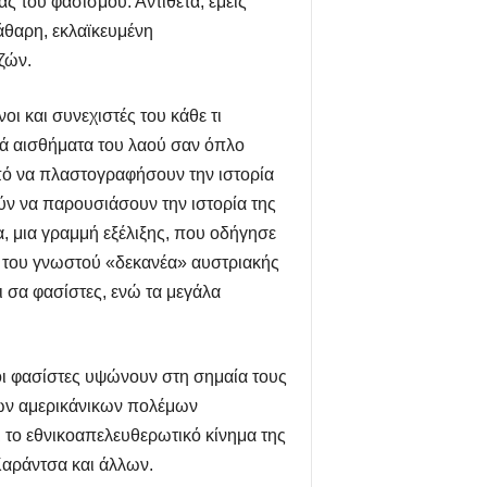
ς του φασισμού. Αντίθετα, εμείς
άθαρη, εκλαϊκευμένη
ζών.
ι και συνεχιστές του κάθε τι
κά αισθήματα του λαού σαν όπλο
οπό να πλαστογραφήσουν την ιστορία
ύν να παρουσιάσουν την ιστορία της
α, μια γραμμή εξέλιξης, που οδήγησε
: του γνωστού «δεκανέα» αυστριακής
ι σα φασίστες, ενώ τα μεγάλα
ι φασίστες υψώνουν στη σημαία τους
των αμερικάνικων πολέμων
ι το εθνικοαπελευθερωτικό κίνημα της
Καράντσα και άλλων.