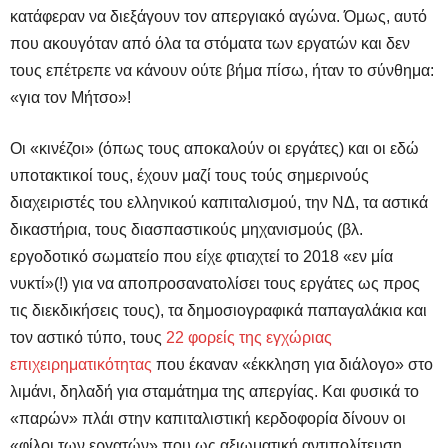
κατάφεραν να διεξάγουν τον απεργιακό αγώνα. Όμως, αυτό
που ακουγόταν από όλα τα στόματα των εργατών και δεν
τους επέτρεπε να κάνουν ούτε βήμα πίσω, ήταν το σύνθημα:
«για τον Μήτσο»!
Οι «κινέζοι» (όπως τους αποκαλούν οι εργάτες) και οι εδώ
υποτακτικοί τους, έχουν μαζί τους τούς σημερινούς
διαχειριστές του ελληνικού καπιταλισμού, την ΝΔ, τα αστικά
δικαστήρια, τους διασπαστικούς μηχανισμούς (βλ.
εργοδοτικό σωματείο που είχε φτιαχτεί το 2018 «εν μία
νυκτί»(!) για να αποπροσανατολίσει τους εργάτες ως προς
τις διεκδικήσεις τους), τα δημοσιογραφικά παπαγαλάκια και
τον αστικό τύπο, τους
22 φορείς της εγχώριας
επιχειρηματικότητας
που έκαναν «έκκληση για διάλογο» στο
λιμάνι, δηλαδή για σταμάτημα της απεργίας. Και φυσικά το
«παρών» πλάι στην καπιταλιστική κερδοφορία δίνουν οι
«φίλοι των εργατών» που ως αξιωματική αντιπολίτευση