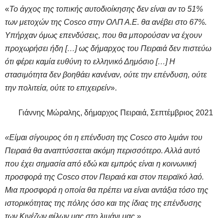
«
Το άγχος της τοπικής αυτοδιοίκησης δεν είναι αν το 51%
των μετοχών της Cosco στην ΟΛΠ Α.Ε. θα ανέβει στο 67%.
Υπήρχαν όμως επενδύσεις, που θα μπορούσαν να έχουν
προχωρήσει ήδη […] ως δήμαρχος του Πειραιά δεν πιστεύω
ότι φέρει καμία ευθύνη το ελληνικό Δημόσιο […] Η
στασιμότητα δεν βοηθάει κανέναν, ούτε την επένδυση, ούτε
την πολιτεία, ούτε το επιχειρείν
».
Γιάννης Μώραλης, δήμαρχος Πειραιά, Σεπτέμβριος 2021
«Είμαι σίγουρος ότι η επένδυση της Cosco στο λιμάνι του
Πειραιά θα αναπτύσσεται ακόμη περισσότερο. Αλλά αυτό
που έχει σημασία από εδώ και εμπρός είναι η κοινωνική
προσφορά της Cosco στον Πειραιά και στον πειραϊκό λαό.
Μια προσφορά η οποία θα πρέπει να είναι αντάξια τόσο της
ιστορικότητας της πόλης όσο και της ίδιας της επένδυσης
των Κινέζων φίλων μας στο λιμάνι μας.»