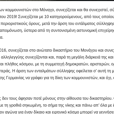
των κομμουνιστών στο Μόναχο, συνεχίζεται και θα συνεχιστεί, 
ο του 2019! Συνεχίζεται με 10 κατηγορούμενους, από τους οποίο
περιοριστικούς όρους, μετά την άρση του εντάλματος σύλληψη
 απομόνωση, ύστερα από τη συντονισμένη αστυνομική επιχείρη
α.
 2016, συνεχίζεται στο ανώτατο δικαστήριο του Μονάχου και συ
ς αλληλεγγύης συνεχίζονται και, παρά τη μεγάλη διάρκειά της κα
εται πλήθος κόσμου, με τη συμμετοχή δημοκρατών, αριστερών,
εράς. Η άρση των ενταλμάτων σύλληψης οφείλεται σ’ αυτή τη μα
ς Γερμανίας να γράφει για τη δίκη των κομμουνιστών, και όχι,
είς δεν τους άφησαν ποτέ μόνους στην αίθουσα του δικαστηρίου. 
με τη γροθιά σηκωμένη, το σήμα της νίκης και πάνω απ’ όλα με
ον αγώνα για έναν δίκαιο και ειρηνικό κόσμο μπορεί να γεννήσε