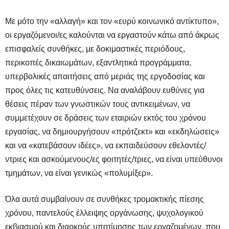
Με μότο την «αλλαγή» και τον «ευρύ κοινωνικό αντίκτυπο»,
οι εργαζόμενοι/ες καλούνται να εργαστούν κάτω από άκρως
επισφαλείς συνθήκες, με δοκιμαστικές περιόδους,
περικοπές δικαιωμάτων, εξαντλητικά προγράμματα,
υπερβολικές απαιτήσεις από μεριάς της εργοδοσίας και
προς όλες τις κατευθύνσεις. Να αναλάβουν ευθύνες για
θέσεις πέραν των γνωστικών τους αντικειμένων, να
συμμετέχουν σε δράσεις των εταιριών εκτός του χρόνου
εργασίας, να δημιουργήσουν «πρότζεκτ» και «εκδηλώσεις»
και να «κατεβάσουν ιδέες», να εκπαιδεύσουν εθελοντές/
ντριες και ασκούμενους/ες φοιτητές/τριες, να είναι υπεύθυνοι
τμημάτων, να είναι γενικώς «πολυμίξερ».
Όλα αυτά συμβαίνουν σε συνθήκες τρομακτικής πίεσης
χρόνου, παντελούς έλλειψης οργάνωσης, ψυχολογικού
εκβιασμού και διαρκούς υποτίμησης των εργαζομένων, που