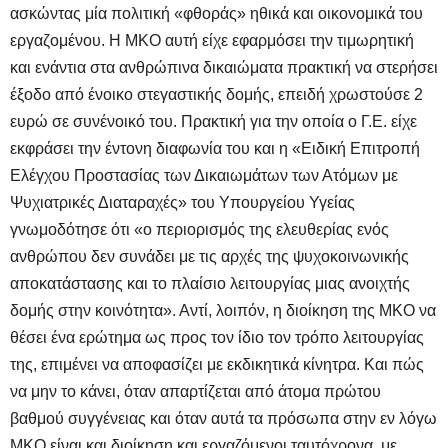
ασκώντας μία πολιτική «φθοράς» ηθικά και οικονομικά του
εργαζoμένου. Η ΜΚΟ αυτή είχε εφαρμόσει την τιμωρητική
και ενάντια στα ανθρώπινα δικαιώματα πρακτική να στερήσει
έξοδο από ένοικο στεγαστικής δομής, επειδή χρωστούσε 2
ευρώ σε συνένοικό του. Πρακτική για την οποία ο Γ.Ε. είχε
εκφράσει την έντονη διαφωνία του και η «Ειδική Επιτροπή
Ελέγχου Προστασίας των Δικαιωμάτων των Ατόμων με
Ψυχιατρικές Διαταραχές» του Υπουργείου Υγείας
γνωμοδότησε ότι «ο περιορισμός της ελευθερίας ενός
ανθρώπου δεν συνάδει με τις αρχές της ψυχοκοινωνικής
αποκατάστασης και το πλαίσιο λειτουργίας μιας ανοιχτής
δομής στην κοινότητα». Αντί, λοιπόν, η διοίκηση της ΜΚΟ να
θέσει ένα ερώτημα ως προς τον ίδιο τον τρόπο λειτουργίας
της, επιμένει να αποφασίζει με εκδικητικά κίνητρα. Και πώς
να μην το κάνει, όταν απαρτίζεται από άτομα πρώτου
βαθμού συγγένειας και όταν αυτά τα πρόσωπα στην εν λόγω
ΜΚΟ είναι και διοίκηση και εργαζόμενοι ταυτόχρονα, με